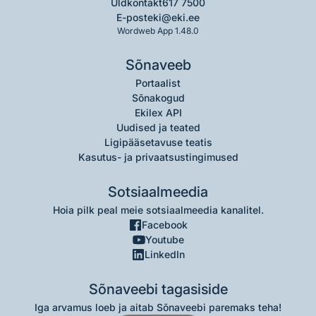
Üldkontakt
617 7500
E-post
eki@eki.ee
Wordweb App 1.48.0
Sõnaveeb
Portaalist
Sõnakogud
Ekilex API
Uudised ja teated
Ligipääsetavuse teatis
Kasutus- ja privaatsustingimused
Sotsiaalmeedia
Hoia pilk peal meie sotsiaalmeedia kanalitel.
Facebook
Youtube
LinkedIn
Sõnaveebi tagasiside
Iga arvamus loeb ja aitab Sõnaveebi paremaks teha!