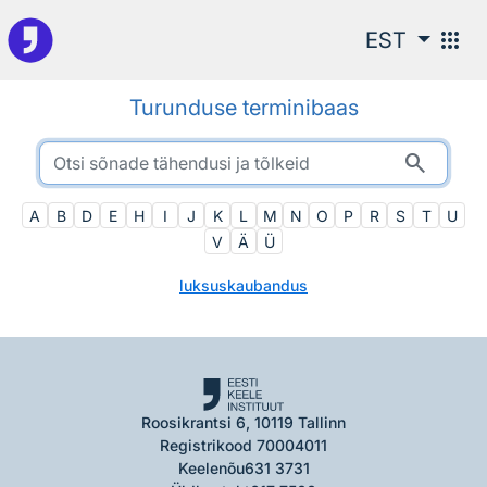
Otsingu juurde
apps
EST
Turunduse terminibaas
search
A
B
D
E
H
I
J
K
L
M
N
O
P
R
S
T
U
V
Ä
Ü
luksuskaubandus
Roosikrantsi 6, 10119 Tallinn
Registrikood 70004011
Keelenõu
631 3731