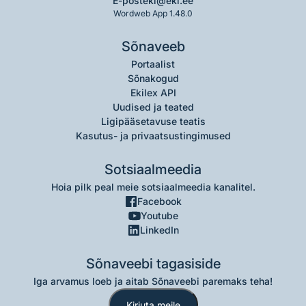
E-post
eki@eki.ee
Wordweb App 1.48.0
Sõnaveeb
Portaalist
Sõnakogud
Ekilex API
Uudised ja teated
Ligipääsetavuse teatis
Kasutus- ja privaatsustingimused
Sotsiaalmeedia
Hoia pilk peal meie sotsiaalmeedia kanalitel.
Facebook
Youtube
LinkedIn
Sõnaveebi tagasiside
Iga arvamus loeb ja aitab Sõnaveebi paremaks teha!
Kirjuta meile