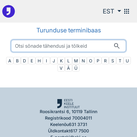
Otsingu juurde
apps
EST
Turunduse terminibaas
search
A
B
D
E
H
I
J
K
L
M
N
O
P
R
S
T
U
V
Ä
Ü
Roosikrantsi 6, 10119 Tallinn
Registrikood 70004011
Keelenõu
631 3731
Üldkontakt
617 7500