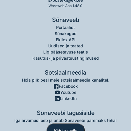
E-post
eki@eki.ee
Wordweb App 1.48.0
Sõnaveeb
Portaalist
Sõnakogud
Ekilex API
Uudised ja teated
Ligipääsetavuse teatis
Kasutus- ja privaatsustingimused
Sotsiaalmeedia
Hoia pilk peal meie sotsiaalmeedia kanalitel.
Facebook
Youtube
LinkedIn
Sõnaveebi tagasiside
Iga arvamus loeb ja aitab Sõnaveebi paremaks teha!
Kirjuta meile