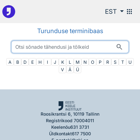
Otsingu juurde
apps
EST
Turunduse terminibaas
search
A
B
D
E
H
I
J
K
L
M
N
O
P
R
S
T
U
V
Ä
Ü
Roosikrantsi 6, 10119 Tallinn
Registrikood 70004011
Keelenõu
631 3731
Üldkontakt
617 7500