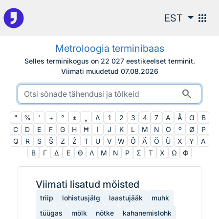
Otsingu juurde
apps
EST
Metroloogia terminibaas
Selles terminikogus on 22 027 eestikeelset terminit.
Viimati muudetud
07.08.2026
search
"
%
'
+
°
±
„
∆
1
2
3
4
7
A
Å
Ɑ
B
C
D
E
F
G
H
Ħ
I
J
K
L
M
N
O
º
Ø
P
Q
R
S
Š
Z
Ž
T
U
V
W
Õ
Ä
Ö
Ü
X
Y
Α
Β
Γ
Δ
Ε
Θ
Λ
Μ
Ν
Ρ
Σ
Τ
Χ
Ω
Ф
Viimati lisatud mõisted
triip
lohistusjälg
laastujääk
muhk
tüügas
mõlk
nõtke
kahanemislohk