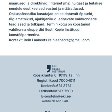
määrused ja direktiivid, internet jms) hulgast ja leitakse 
nendele eestikeelsed vasted ja määratlused. 
Oskussõnastiku kasutajad on eeldatavalt õppurid, 
riigiametnikud, ajakirjanikud, erinevate valdkondade 
teadlased ja tõlkijaid. Terminikogu on koostanud 
valdkonna eksperdid Eesti Keele Instituudi 
koostööpartnerina.

Kontakt: Rein Laaneots reinlaaneots@gmail.com
Roosikrantsi 6, 10119 Tallinn
Registrikood 70004011
Keelenõu
631 3731
Üldkontakt
617 7500
E-post
eki@eki.ee
Wordweb App 1.48.0