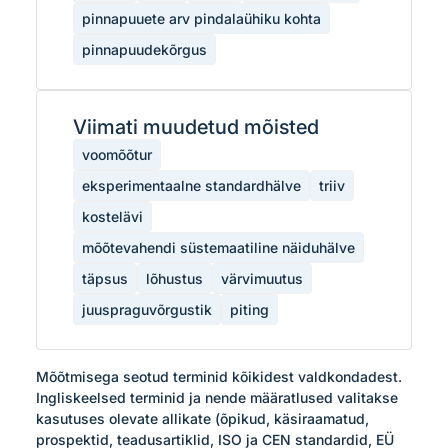
pinnapuuete arv pindalaühiku kohta
pinnapuudekõrgus
Viimati muudetud mõisted
voomõõtur
eksperimentaalne standardhälve
triiv
kostelävi
mõõtevahendi süstemaatiline näiduhälve
täpsus
lõhustus
värvimuutus
juuspraguvõrgustik
piting
Mõõtmisega seotud terminid kõikidest valdkondadest. 
Ingliskeelsed terminid ja nende määratlused valitakse 
kasutuses olevate allikate (õpikud, käsiraamatud, 
prospektid, teadusartiklid, ISO ja CEN standardid, EÜ 