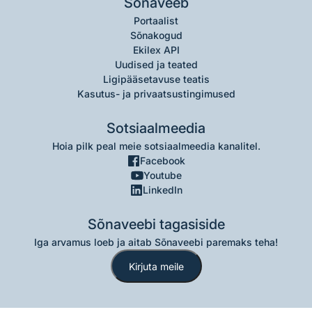
Sõnaveeb
Portaalist
Sõnakogud
Ekilex API
Uudised ja teated
Ligipääsetavuse teatis
Kasutus- ja privaatsustingimused
Sotsiaalmeedia
Hoia pilk peal meie sotsiaalmeedia kanalitel.
Facebook
Youtube
LinkedIn
Sõnaveebi tagasiside
Iga arvamus loeb ja aitab Sõnaveebi paremaks teha!
Kirjuta meile