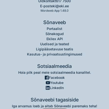
Üldkontakt
617 7500
E-post
eki@eki.ee
Wordweb App 1.48.0
Sõnaveeb
Portaalist
Sõnakogud
Ekilex API
Uudised ja teated
Ligipääsetavuse teatis
Kasutus- ja privaatsustingimused
Sotsiaalmeedia
Hoia pilk peal meie sotsiaalmeedia kanalitel.
Facebook
Youtube
LinkedIn
Sõnaveebi tagasiside
Iga arvamus loeb ja aitab Sõnaveebi paremaks teha!