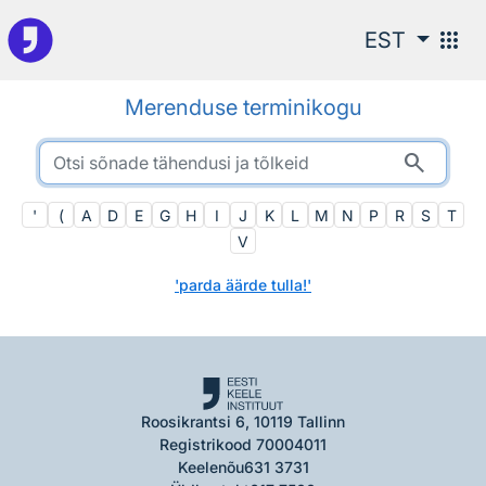
Otsingu juurde
apps
EST
Merenduse terminikogu
search
'
(
A
D
E
G
H
I
J
K
L
M
N
P
R
S
T
V
'parda äärde tulla!'
Roosikrantsi 6, 10119 Tallinn
Registrikood 70004011
Keelenõu
631 3731