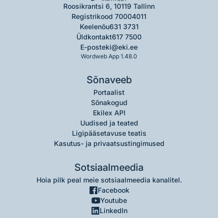
Roosikrantsi 6, 10119 Tallinn
Registrikood 70004011
Keelenõu
631 3731
Üldkontakt
617 7500
E-post
eki@eki.ee
Wordweb App 1.48.0
Sõnaveeb
Portaalist
Sõnakogud
Ekilex API
Uudised ja teated
Ligipääsetavuse teatis
Kasutus- ja privaatsustingimused
Sotsiaalmeedia
Hoia pilk peal meie sotsiaalmeedia kanalitel.
Facebook
Youtube
LinkedIn