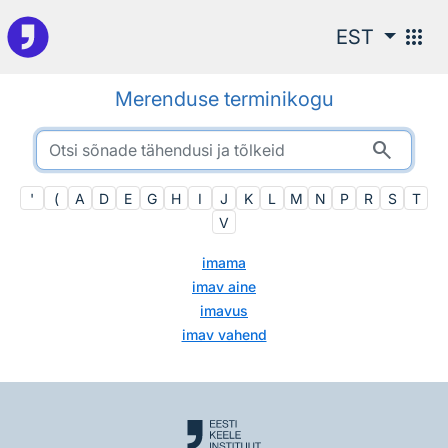
Otsingu juurde
apps
EST
Merenduse terminikogu
search
'
(
A
D
E
G
H
I
J
K
L
M
N
P
R
S
T
V
imama
imav aine
imavus
imav vahend