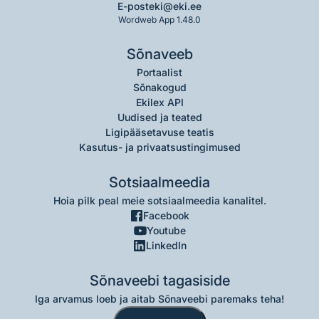
E-post
eki@eki.ee
Wordweb App 1.48.0
Sõnaveeb
Portaalist
Sõnakogud
Ekilex API
Uudised ja teated
Ligipääsetavuse teatis
Kasutus- ja privaatsustingimused
Sotsiaalmeedia
Hoia pilk peal meie sotsiaalmeedia kanalitel.
Facebook
Youtube
LinkedIn
Sõnaveebi tagasiside
Iga arvamus loeb ja aitab Sõnaveebi paremaks teha!