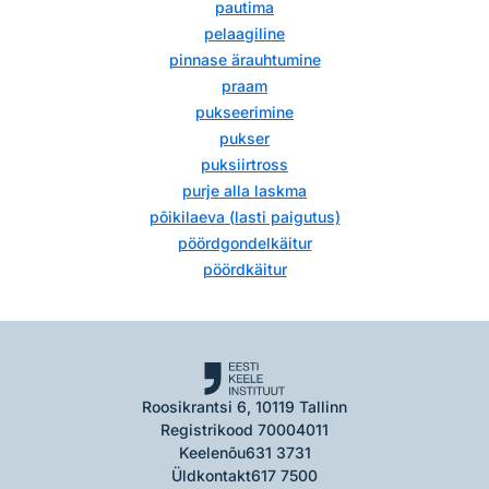
pautima
pelaagiline
pinnase ärauhtumine
praam
pukseerimine
pukser
puksiirtross
purje alla laskma
põikilaeva (lasti paigutus)
pöördgondelkäitur
pöördkäitur
Roosikrantsi 6, 10119 Tallinn
Registrikood 70004011
Keelenõu
631 3731
Üldkontakt
617 7500