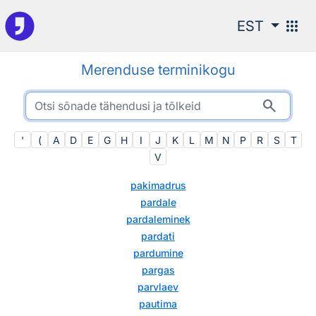
Otsingu juurde
apps
EST
Merenduse terminikogu
search
'
(
A
D
E
G
H
I
J
K
L
M
N
P
R
S
T
V
pakimadrus
pardale
pardaleminek
pardati
pardumine
pargas
parvlaev
pautima