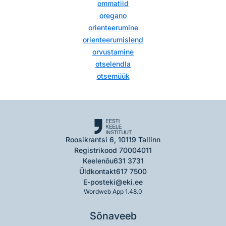
ommatiid
oregano
orienteerumine
orienteerumislend
orvustamine
otselendla
otsemüük
Roosikrantsi 6, 10119 Tallinn
Registrikood 70004011
Keelenõu
631 3731
Üldkontakt
617 7500
E-post
eki@eki.ee
Wordweb App 1.48.0
Sõnaveeb