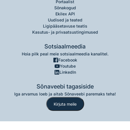
Portaalist
Sõnakogud
Ekilex API
Uudised ja teated
Ligipääsetavuse teatis
Kasutus- ja privaatsustingimused
Sotsiaalmeedia
Hoia pilk peal meie sotsiaalmeedia kanalitel.
Facebook
Youtube
LinkedIn
Sõnaveebi tagasiside
Iga arvamus loeb ja aitab Sõnaveebi paremaks teha!
Kirjuta meile