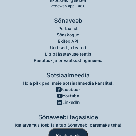
E-post
eki@eki.ee
Wordweb App 1.48.0
Sõnaveeb
Portaalist
Sõnakogud
Ekilex API
Uudised ja teated
Ligipääsetavuse teatis
Kasutus- ja privaatsustingimused
Sotsiaalmeedia
Hoia pilk peal meie sotsiaalmeedia kanalitel.
Facebook
Youtube
LinkedIn
Sõnaveebi tagasiside
Iga arvamus loeb ja aitab Sõnaveebi paremaks teha!
Kirjuta meile