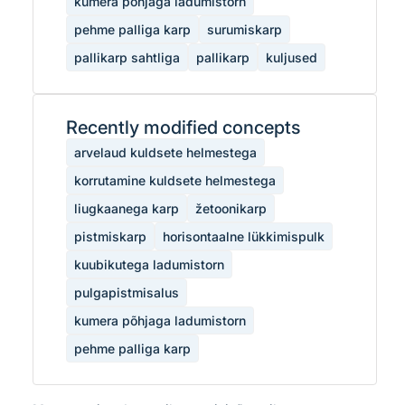
kumera põhjaga ladumistorn
pehme palliga karp
surumiskarp
pallikarp sahtliga
pallikarp
kuljused
Recently modified concepts
arvelaud kuldsete helmestega
korrutamine kuldsete helmestega
liugkaanega karp
žetoonikarp
pistmiskarp
horisontaalne lükkimispulk
kuubikutega ladumistorn
pulgapistmisalus
kumera põhjaga ladumistorn
pehme palliga karp