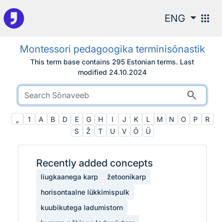
To the search
apps
ENG
Montessori pedagoogika terminisõnastik
This term base contains 295 Estonian terms.
Last
modified
24.10.2024
search
„
1
A
B
D
E
G
H
I
J
K
L
M
N
O
P
R
S
Ž
T
U
V
Õ
Ü
Recently added concepts
liugkaanega karp
žetoonikarp
horisontaalne lükkimispulk
kuubikutega ladumistorn