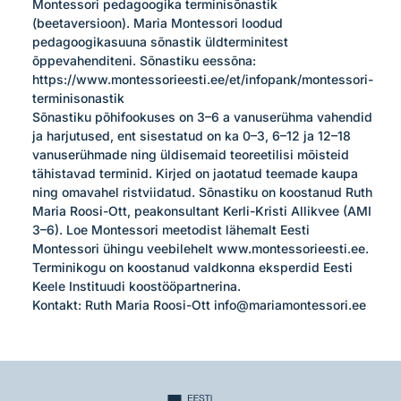
Montessori pedagoogika terminisõnastik 
(beetaversioon). Maria Montessori loodud 
pedagoogikasuuna sõnastik üldterminitest 
õppevahenditeni. Sõnastiku eessõna: 
https://www.montessorieesti.ee/et/infopank/montessori-
terminisonastik

Sõnastiku põhifookuses on 3–6 a vanuserühma vahendid 
ja harjutused, ent sisestatud on ka 0–3, 6–12 ja 12–18 
vanuserühmade ning üldisemaid teoreetilisi mõisteid 
tähistavad terminid. Kirjed on jaotatud teemade kaupa 
ning omavahel ristviidatud. Sõnastiku on koostanud Ruth 
Maria Roosi-Ott, peakonsultant Kerli-Kristi Allikvee (AMI 
3–6). Loe Montessori meetodist lähemalt Eesti 
Montessori ühingu veebilehelt www.montessorieesti.ee. 
Terminikogu on koostanud valdkonna eksperdid Eesti 
Keele Instituudi koostööpartnerina. 

Kontakt: Ruth Maria Roosi-Ott info@mariamontessori.ee