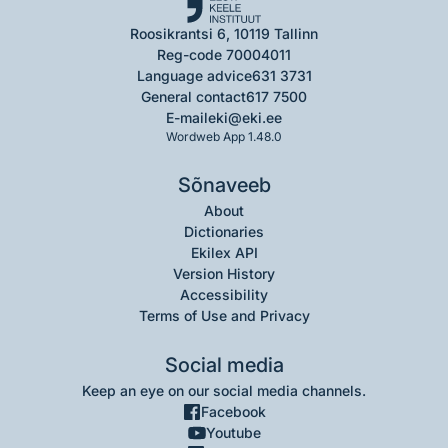
Roosikrantsi 6, 10119 Tallinn
Reg-code 70004011
Language advice
631 3731
General contact
617 7500
E-mail
eki@eki.ee
Wordweb App 1.48.0
Sõnaveeb
About
Dictionaries
Ekilex API
Version History
Accessibility
Terms of Use and Privacy
Social media
Keep an eye on our social media channels.
Facebook
Youtube