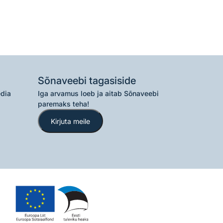
Sõnaveebi tagasiside
edia
Iga arvamus loeb ja aitab Sõnaveebi
paremaks teha!
Kirjuta meile