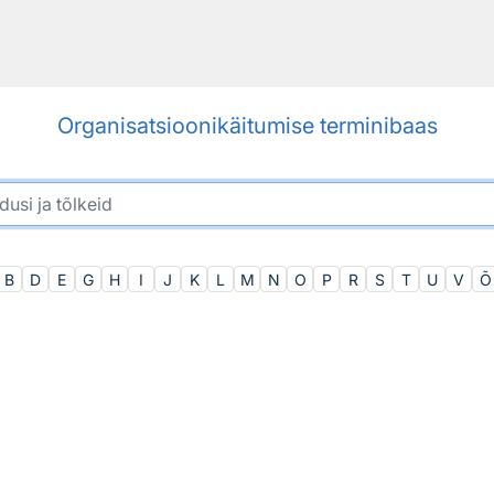
Organisatsioonikäitumise terminibaas
B
D
E
G
H
I
J
K
L
M
N
O
P
R
S
T
U
V
Õ