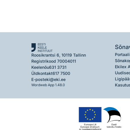
Sõna
Portaali
Roosikrantsi 6, 10119 Tallinn
Sõnako
Registrikood 70004011
Ekilex 
Keelenõu
631 3731
Uudised
Üldkontakt
617 7500
Ligipää
E-post
eki@eki.ee
Kasutus
Wordweb App 1.48.0