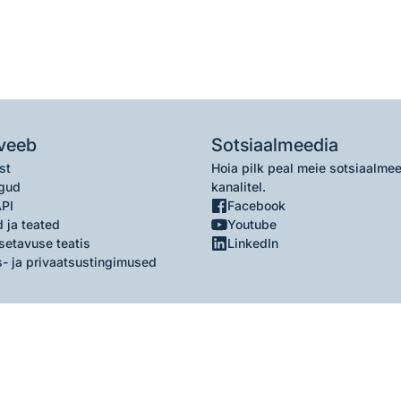
veeb
Sotsiaalmeedia
st
Hoia pilk peal meie sotsiaalme
gud
kanalitel.
API
Facebook
 ja teated
Youtube
setavuse teatis
LinkedIn
- ja privaatsustingimused