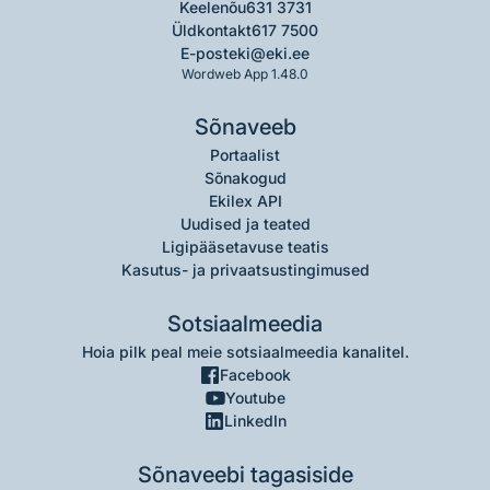
Keelenõu
631 3731
Üldkontakt
617 7500
E-post
eki@eki.ee
Wordweb App 1.48.0
Sõnaveeb
Portaalist
Sõnakogud
Ekilex API
Uudised ja teated
Ligipääsetavuse teatis
Kasutus- ja privaatsustingimused
Sotsiaalmeedia
Hoia pilk peal meie sotsiaalmeedia kanalitel.
Facebook
Youtube
LinkedIn
Sõnaveebi tagasiside