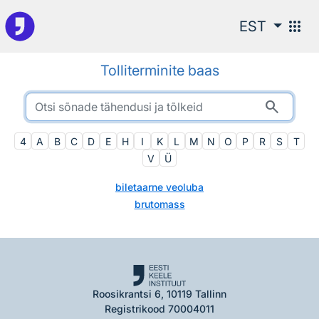
Otsingu juurde
apps
EST
Tolliterminite baas
search
4
A
B
C
D
E
H
I
K
L
M
N
O
P
R
S
T
V
Ü
biletaarne veoluba
brutomass
Roosikrantsi 6, 10119 Tallinn
Registrikood 70004011