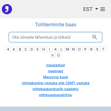
Otsingu juurde
apps
EST
Tolliterminite baas
search
4
A
B
C
D
E
H
I
K
L
M
N
O
P
R
S
T
V
Ü
majatarbed
meetmed
Meursing kood
mitmekordne veoluba ehk CEMT veoluba
mittekaubanduslik saadetis
mittesooduspäritolu