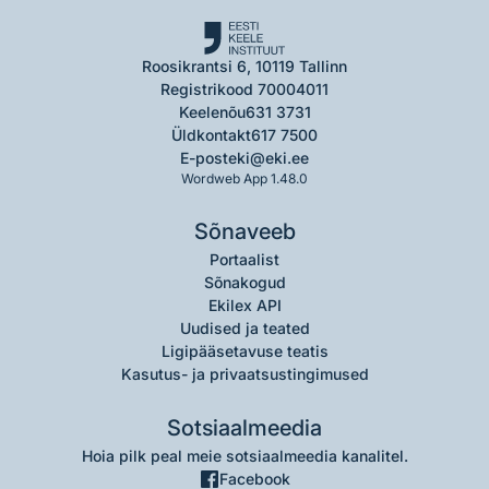
Roosikrantsi 6, 10119 Tallinn
Registrikood 70004011
Keelenõu
631 3731
Üldkontakt
617 7500
E-post
eki@eki.ee
Wordweb App 1.48.0
Sõnaveeb
Portaalist
Sõnakogud
Ekilex API
Uudised ja teated
Ligipääsetavuse teatis
Kasutus- ja privaatsustingimused
Sotsiaalmeedia
Hoia pilk peal meie sotsiaalmeedia kanalitel.
Facebook