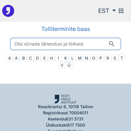
Otsingu juurde
apps
EST
Tolliterminite baas
search
4
A
B
C
D
E
H
I
K
L
M
N
O
P
R
S
T
V
Ü
Roosikrantsi 6, 10119 Tallinn
Registrikood 70004011
Keelenõu
631 3731
Üldkontakt
617 7500