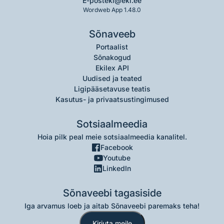
E-post
eki@eki.ee
Wordweb App 1.48.0
Sõnaveeb
Portaalist
Sõnakogud
Ekilex API
Uudised ja teated
Ligipääsetavuse teatis
Kasutus- ja privaatsustingimused
Sotsiaalmeedia
Hoia pilk peal meie sotsiaalmeedia kanalitel.
Facebook
Youtube
LinkedIn
Sõnaveebi tagasiside
Iga arvamus loeb ja aitab Sõnaveebi paremaks teha!
Kirjuta meile