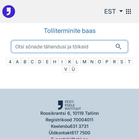
Otsingu juurde
apps
EST
Tolliterminite baas
search
4
A
B
C
D
E
H
I
K
L
M
N
O
P
R
S
T
V
Ü
Roosikrantsi 6, 10119 Tallinn
Registrikood 70004011
Keelenõu
631 3731
Üldkontakt
617 7500