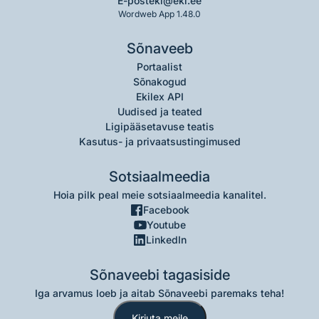
E-post
eki@eki.ee
Wordweb App 1.48.0
Sõnaveeb
Portaalist
Sõnakogud
Ekilex API
Uudised ja teated
Ligipääsetavuse teatis
Kasutus- ja privaatsustingimused
Sotsiaalmeedia
Hoia pilk peal meie sotsiaalmeedia kanalitel.
Facebook
Youtube
LinkedIn
Sõnaveebi tagasiside
Iga arvamus loeb ja aitab Sõnaveebi paremaks teha!
Kirjuta meile