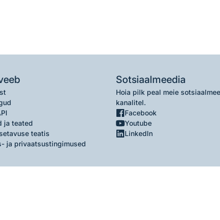
veeb
Sotsiaalmeedia
st
Hoia pilk peal meie sotsiaalme
gud
kanalitel.
API
Facebook
 ja teated
Youtube
setavuse teatis
LinkedIn
- ja privaatsustingimused