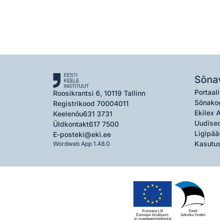
Sõna
Portaali
Roosikrantsi 6, 10119 Tallinn
Sõnako
Registrikood 70004011
Ekilex 
Keelenõu
631 3731
Uudised
Üldkontakt
617 7500
Ligipää
E-post
eki@eki.ee
Kasutus
Wordweb App 1.48.0