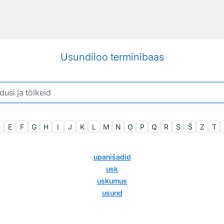
Usundiloo terminibaas
D
E
F
G
H
I
J
K
L
M
N
O
P
Q
R
S
Š
Z
T
upanišadid
usk
uskumus
usund