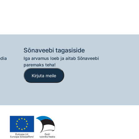
Sõnaveebi tagasiside
edia
Iga arvamus loeb ja aitab Sõnaveebi
paremaks teha!
Kirjuta meile