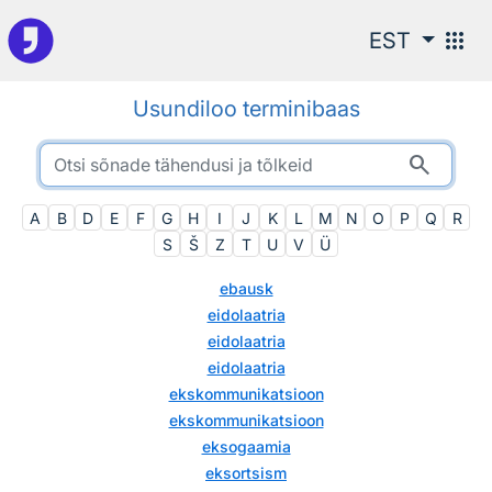
Otsingu juurde
apps
EST
Usundiloo terminibaas
search
A
B
D
E
F
G
H
I
J
K
L
M
N
O
P
Q
R
S
Š
Z
T
U
V
Ü
ebausk
eidolaatria
eidolaatria
eidolaatria
ekskommunikatsioon
ekskommunikatsioon
eksogaamia
eksortsism