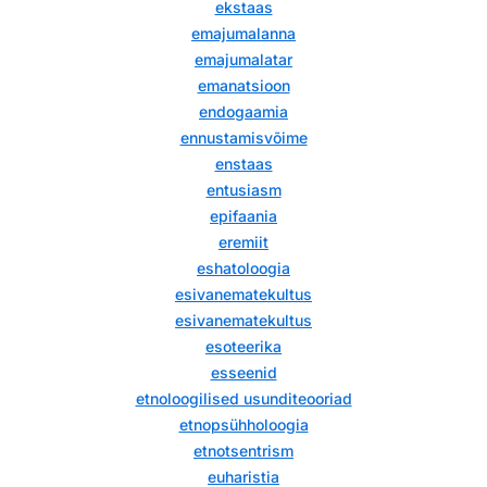
ekstaas
emajumalanna
emajumalatar
emanatsioon
endogaamia
ennustamisvõime
enstaas
entusiasm
epifaania
eremiit
eshatoloogia
esivanematekultus
esivanematekultus
esoteerika
esseenid
etnoloogilised usunditeooriad
etnopsühholoogia
etnotsentrism
euharistia