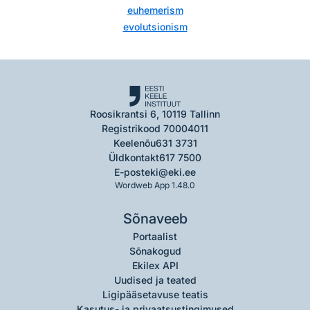
euhemerism
evolutsionism
Roosikrantsi 6, 10119 Tallinn
Registrikood 70004011
Keelenõu
631 3731
Üldkontakt
617 7500
E-post
eki@eki.ee
Wordweb App 1.48.0
Sõnaveeb
Portaalist
Sõnakogud
Ekilex API
Uudised ja teated
Ligipääsetavuse teatis
Kasutus- ja privaatsustingimused