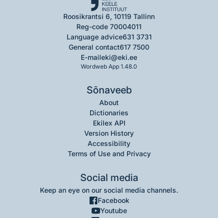
Roosikrantsi 6, 10119 Tallinn
Reg-code 70004011
Language advice
631 3731
General contact
617 7500
E-mail
eki@eki.ee
Wordweb App 1.48.0
Sõnaveeb
About
Dictionaries
Ekilex API
Version History
Accessibility
Terms of Use and Privacy
Social media
Keep an eye on our social media channels.
Facebook
Youtube