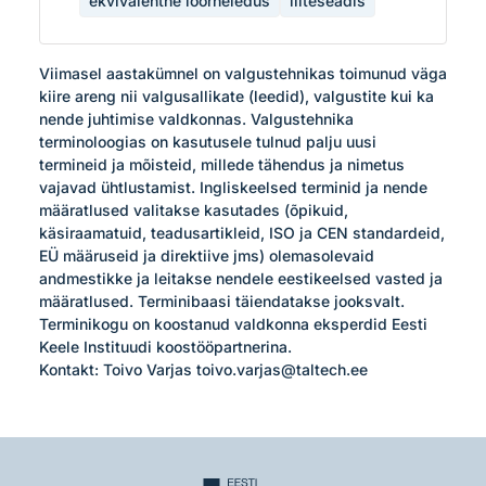
ekvivalentne loorheledus
liiteseadis
Viimasel aastakümnel on valgustehnikas toimunud väga 
kiire areng nii valgusallikate (leedid), valgustite kui ka 
nende juhtimise valdkonnas. Valgustehnika 
terminoloogias on kasutusele tulnud palju uusi 
termineid ja mõisteid, millede tähendus ja nimetus 
vajavad ühtlustamist. Ingliskeelsed terminid ja nende 
määratlused valitakse kasutades (õpikuid, 
käsiraamatuid, teadusartikleid, ISO ja CEN standardeid, 
EÜ määruseid ja direktiive jms) olemasolevaid 
andmestikke ja leitakse nendele eestikeelsed vasted ja 
määratlused. Terminibaasi täiendatakse jooksvalt. 
Terminikogu on koostanud valdkonna eksperdid Eesti 
Keele Instituudi koostööpartnerina.

Kontakt: Toivo Varjas toivo.varjas@taltech.ee