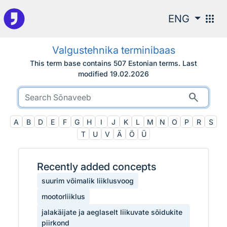
To the search
apps
ENG
Valgustehnika terminibaas
This term base contains 507 Estonian terms.
Last
modified
19.02.2026
search
A
B
D
E
F
G
H
I
J
K
L
M
N
O
P
R
S
T
U
V
Ä
Ö
Ü
Recently added concepts
suurim võimalik liiklusvoog
mootorliiklus
jalakäijate ja aeglaselt liikuvate sõidukite
piirkond