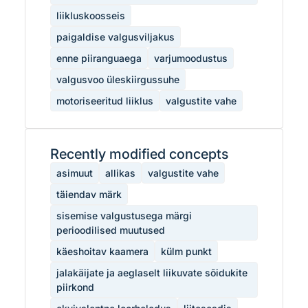
liikluskoosseis
paigaldise valgusviljakus
enne piiranguaega
varjumoodustus
valgusvoo üleskiirgussuhe
motoriseeritud liiklus
valgustite vahe
Recently modified concepts
asimuut
allikas
valgustite vahe
täiendav märk
sisemise valgustusega märgi
perioodilised muutused
käeshoitav kaamera
külm punkt
jalakäijate ja aeglaselt liikuvate sõidukite
piirkond