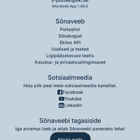
E-post
eki@eki.ee
Wordweb App 1.48.0
Sõnaveeb
Portaalist
Sõnakogud
Ekilex API
Uudised ja teated
Ligipääsetavuse teatis
Kasutus- ja privaatsustingimused
Sotsiaalmeedia
Hoia pilk peal meie sotsiaalmeedia kanalitel.
Facebook
Youtube
LinkedIn
Sõnaveebi tagasiside
Iga arvamus loeb ja aitab Sõnaveebi paremaks teha!
Kirjuta meile