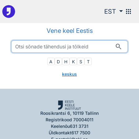
Otsingu juurde
apps
EST
Vene keel Eestis
search
A
D
H
K
S
T
keskus
Roosikrantsi 6, 10119 Tallinn
Registrikood 70004011
Keelenõu
631 3731
Üldkontakt
617 7500