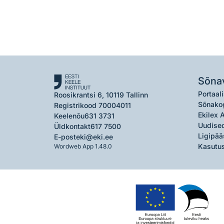
Sõna
Portaali
Roosikrantsi 6, 10119 Tallinn
Sõnako
Registrikood 70004011
Ekilex 
Keelenõu
631 3731
Uudised
Üldkontakt
617 7500
Ligipää
E-post
eki@eki.ee
Kasutus
Wordweb App 1.48.0