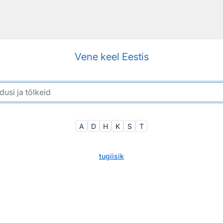
Vene keel Eestis
A
D
H
K
S
T
tugiisik