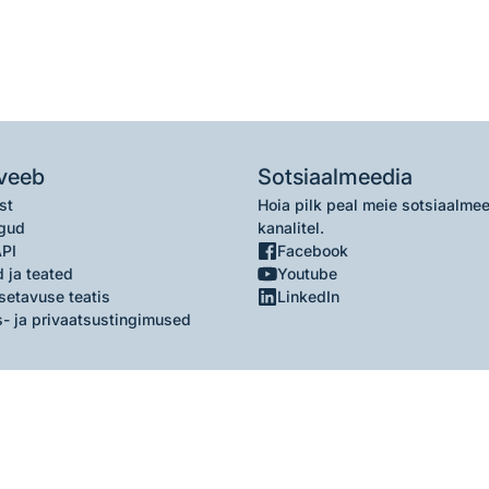
veeb
Sotsiaalmeedia
st
Hoia pilk peal meie sotsiaalme
gud
kanalitel.
API
Facebook
 ja teated
Youtube
setavuse teatis
LinkedIn
- ja privaatsustingimused