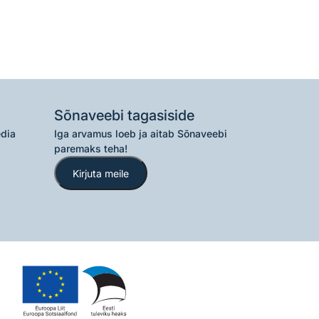
Sõnaveebi tagasiside
edia
Iga arvamus loeb ja aitab Sõnaveebi
paremaks teha!
Kirjuta meile