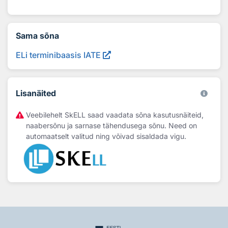
Sama sõna
ELi terminibaasis IATE
Lisanäited
Veebilehelt SkELL saad vaadata sõna kasutusnäiteid,
naabersõnu ja sarnase tähendusega sõnu. Need on
automaatselt valitud ning võivad sisaldada vigu.