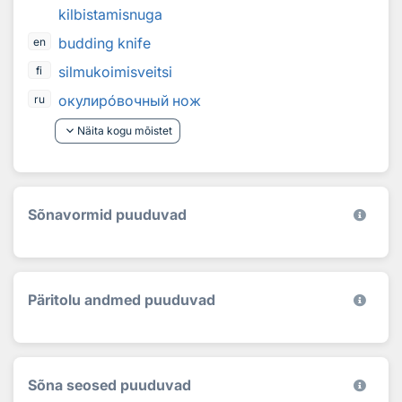
kilbistamisnuga
budding knife
en
silmukoimisveitsi
fi
окулир
о
вочный нож
ru
keyboard_arrow_down
Näita kogu mõistet
Sõnavormid puuduvad
Päritolu andmed puuduvad
Sõna seosed puuduvad