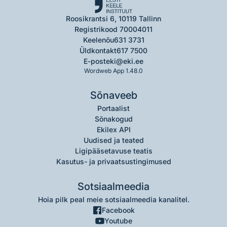
Roosikrantsi 6, 10119 Tallinn
Registrikood 70004011
Keelenõu
631 3731
Üldkontakt
617 7500
E-post
eki@eki.ee
Wordweb App 1.48.0
Sõnaveeb
Portaalist
Sõnakogud
Ekilex API
Uudised ja teated
Ligipääsetavuse teatis
Kasutus- ja privaatsustingimused
Sotsiaalmeedia
Hoia pilk peal meie sotsiaalmeedia kanalitel.
Facebook
Youtube