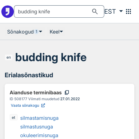
Otsingu juurde
Põhisisu juurde
search
apps
EST
Sõnakogud
Keel
1
budding knife
en
Erialasõnastikud
content_copy
Aianduse terminibaas
ID
508177
Viimati muudetud
27.01.2022
Vaata sõnakogu
silmastamisnuga
et
silmastusnuga
okuleerimisnuga