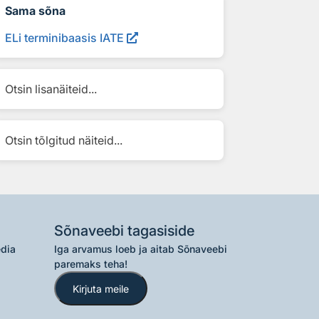
Sama sõna
ELi terminibaasis IATE
Otsin lisanäiteid...
Otsin tõlgitud näiteid...
Sõnaveebi tagasiside
edia
Iga arvamus loeb ja aitab Sõnaveebi
paremaks teha!
Kirjuta meile