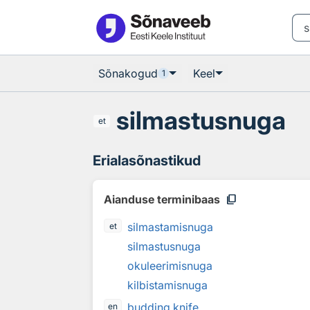
Otsingu juurde
Põhisisu juurde
Sõnakogud
Keel
1
silmastusnuga
et
Erialasõnastikud
content_copy
Aianduse terminibaas
silmastamisnuga
et
silmastusnuga
okuleerimisnuga
kilbistamisnuga
budding knife
en