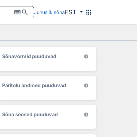
keyboard
search
apps
EST
Juhuslik sõna
Sõnavormid puuduvad
Päritolu andmed puuduvad
Sõna seosed puuduvad