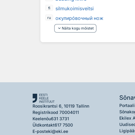
silmukoimisveitsi
fi
окулир
о
вочный нож
ru
keyboard_arrow_down
Näita kogu mõistet
Sõna
Portaali
Roosikrantsi 6, 10119 Tallinn
Sõnako
Registrikood 70004011
Ekilex 
Keelenõu
631 3731
Uudised
Üldkontakt
617 7500
Ligipää
E-post
eki@eki.ee