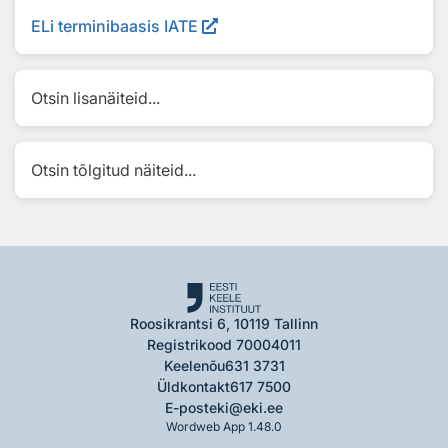
ELi terminibaasis IATE
Otsin lisanäiteid...
Otsin tõlgitud näiteid...
Roosikrantsi 6, 10119 Tallinn
Registrikood 70004011
Keelenõu
631 3731
Üldkontakt
617 7500
E-post
eki@eki.ee
Wordweb App 1.48.0