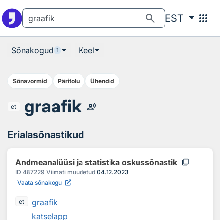
Otsingu juurde
Põhisisu juurde
search
apps
EST
Sõnakogud
Keel
1
Sõnavormid
Päritolu
Ühendid
graafik
record_voice_over
et
Erialasõnastikud
content_copy
Andmeanalüüsi ja statistika oskussõnastik
ID
487229
Viimati muudetud
04.12.2023
Vaata sõnakogu
graafik
et
katselapp