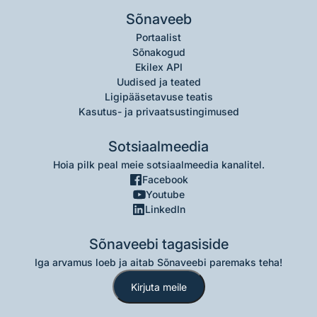
Sõnaveeb
Portaalist
Sõnakogud
Ekilex API
Uudised ja teated
Ligipääsetavuse teatis
Kasutus- ja privaatsustingimused
Sotsiaalmeedia
Hoia pilk peal meie sotsiaalmeedia kanalitel.
Facebook
Youtube
LinkedIn
Sõnaveebi tagasiside
Iga arvamus loeb ja aitab Sõnaveebi paremaks teha!
Kirjuta meile