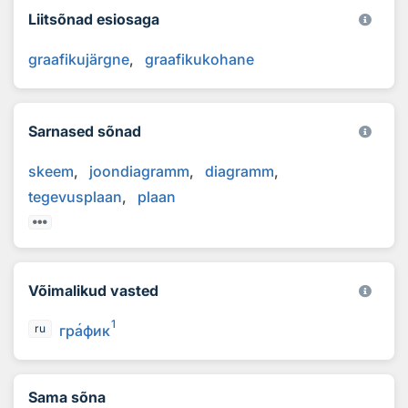
Liitsõnad esiosaga
graafikujärgne
graafikukohane
Sarnased sõnad
skeem
joondiagramm
diagramm
tegevusplaan
plaan
Võimalikud vasted
1
гр
а
фик
ru
Sama sõna