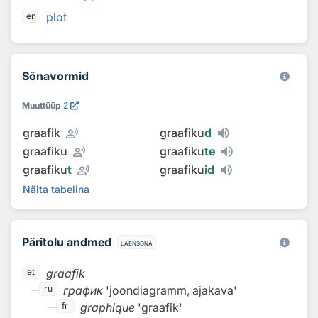
plot
en
Sõnavormid
Muuttüüp
2
record_voice_over
graafik
graafiku
d
record_voice_over
graafiku
graafiku
te
record_voice_over
graafiku
t
graafiku
id
Näita tabelina
Päritolu andmed
laensõna
graafik
et
график
'joondiagramm, ajakava'
ru
graphique
'graafik'
fr