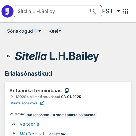
Otsingu juurde
Põhisisu juurde
search
apps
EST
Sõnakogud
Keel
1
Sitella
L.H.Bailey
la
Erialasõnastikud
content_copy
Botaanika terminibaas
ID
1130284
Viimati muudetud
08.01.2025
Vaata sõnakogu
Valdkond
taksonoomia
süstemaatiline botaanika
valteeria
et
Waltheria
L.
la
eelistatud