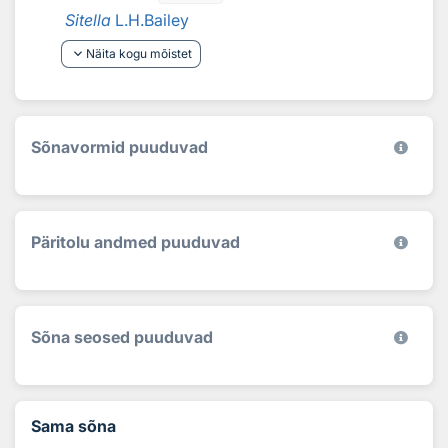
Sitella
L.H.Bailey
keyboard_arrow_down
Näita kogu mõistet
Sõnavormid puuduvad
Päritolu andmed puuduvad
Sõna seosed puuduvad
Sama sõna