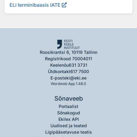
ELi terminibaasis IATE
Roosikrantsi 6, 10119 Tallinn
Registrikood 70004011
Keelenõu
631 3731
Üldkontakt
617 7500
E-post
eki@eki.ee
Wordweb App 1.48.0
Sõnaveeb
Portaalist
Sõnakogud
Ekilex API
Uudised ja teated
Ligipääsetavuse teatis