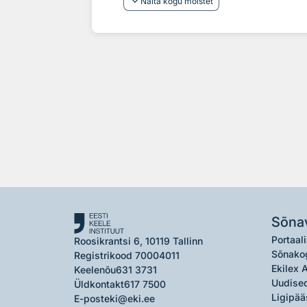
keyboard_arrow_down
Näita kogu mõistet
Sõna
Portaali
Roosikrantsi 6, 10119 Tallinn
Sõnako
Registrikood 70004011
Ekilex 
Keelenõu
631 3731
Uudised
Üldkontakt
617 7500
Ligipää
E-post
eki@eki.ee