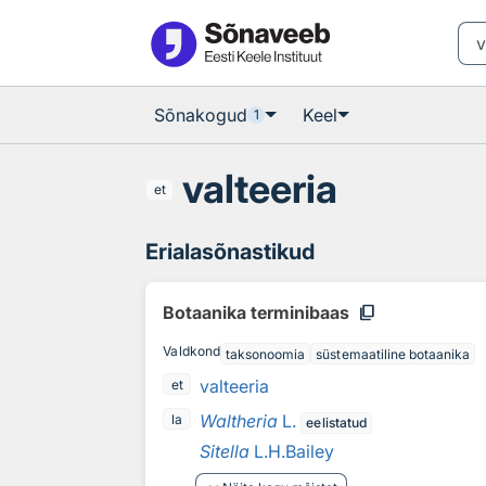
Otsingu juurde
Põhisisu juurde
Sõnakogud
Keel
1
valteeria
et
Erialasõnastikud
content_copy
Botaanika terminibaas
Valdkond
taksonoomia
süstemaatiline botaanika
valteeria
et
Waltheria
L.
la
eelistatud
Sitella
L.H.Bailey