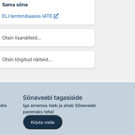
Sama sõna
ELi terminibaasis IATE
Otsin lisanäiteid...
Otsin tõlgitud näiteid...
Sõnaveebi tagasiside
edia
Iga arvamus loeb ja aitab Sõnaveebi
paremaks teha!
Kirjuta meile