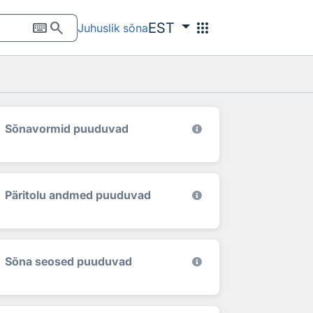
keyboard
search
apps
EST
Juhuslik sõna
Sõnavormid puuduvad
Päritolu andmed puuduvad
Sõna seosed puuduvad