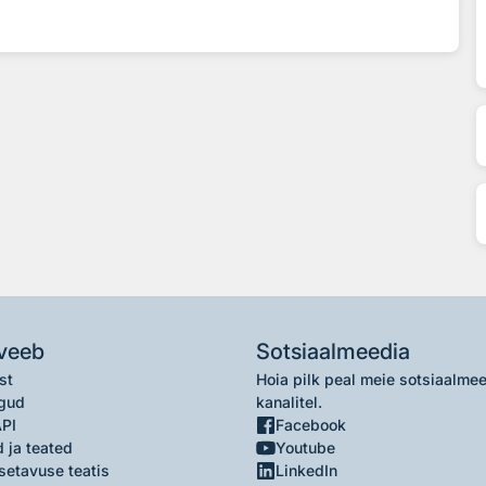
veeb
Sotsiaalmeedia
st
Hoia pilk peal meie sotsiaalme
gud
kanalitel.
API
Facebook
 ja teated
Youtube
setavuse teatis
LinkedIn