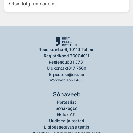
Otsin tõlgitud näiteid...
Roosikrantsi 6, 10119 Tallinn
Registrikood 70004011
Keelenõu
631 3731
Üldkontakt
617 7500
E-post
eki@eki.ee
Wordweb App 1.48.0
Sõnaveeb
Portaalist
Sõnakogud
Ekilex API
Uudised ja teated
Ligipääsetavuse teatis