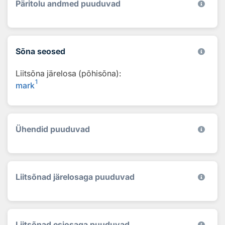
Päritolu andmed puuduvad
Sõna seosed
Liitsõna järelosa (põhisõna):
1
mark
Ühendid puuduvad
Liitsõnad järelosaga puuduvad
Liitsõnad esiosaga puuduvad