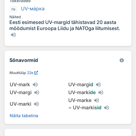
Tõlkevasted
UV-м
а
рка
ru
Näited
Eesti esimesed UV-margid tähistavad 20 aasta
möödumist Euroopa Liidu ja NATOga liitumisest.
Sõnavormid
Muuttüüp
22e
UV-mark
UV-margi
d
UV-margi
UV-marki
de
UV-marke
UV-marki
~
UV-marki
sid
Näita tabelina