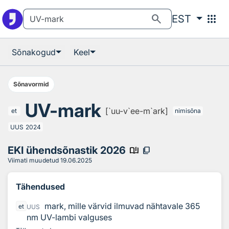
Otsingu juurde
Põhisisu juurde
search
apps
EST
Sõnakogud
Keel
Sõnavormid
UV-mark
[`uu-v`ee-m`ark]
et
nimisõna
UUS
2024
EKI ühendsõnastik 2026
book_ribbon
content_copy
Viimati muudetud
19.06.2025
Tähendused
mark, mille värvid ilmuvad nähtavale 365
et
UUS
nm UV-lambi valguses