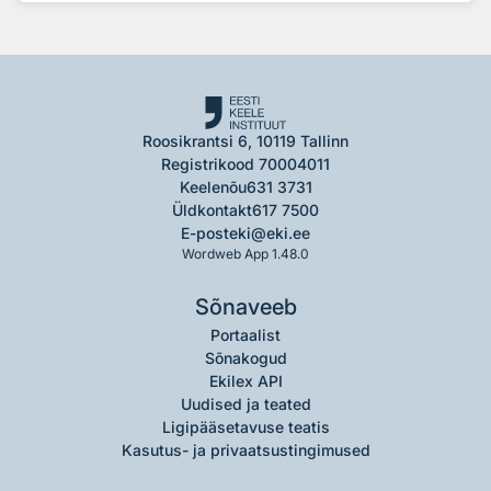
Roosikrantsi 6, 10119 Tallinn
Registrikood 70004011
Keelenõu
631 3731
Üldkontakt
617 7500
E-post
eki@eki.ee
Wordweb App 1.48.0
Sõnaveeb
Portaalist
Sõnakogud
Ekilex API
Uudised ja teated
Ligipääsetavuse teatis
Kasutus- ja privaatsustingimused