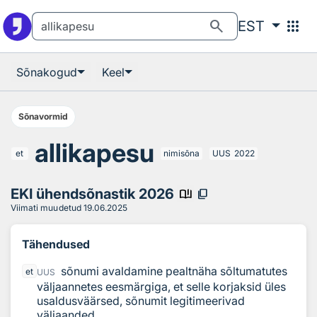
Otsingu juurde
Põhisisu juurde
search
apps
EST
Sõnakogud
Keel
Sõnavormid
allikapesu
et
nimisõna
UUS
2022
EKI ühendsõnastik 2026
book_ribbon
content_copy
Viimati muudetud
19.06.2025
Tähendused
sõnumi avaldamine pealtnäha sõltumatutes
et
UUS
väljaannetes eesmärgiga, et selle korjaksid üles
usaldusväärsed, sõnumit legitimeerivad
väljaanded