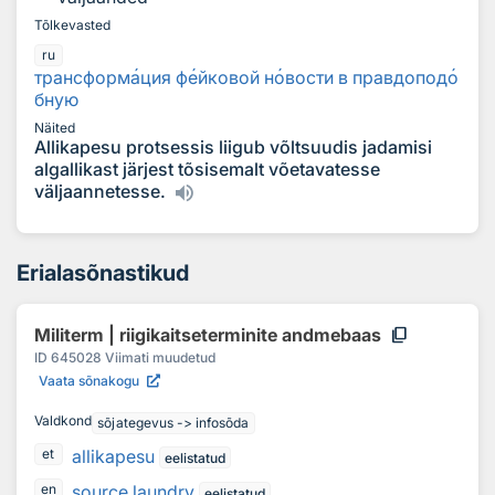
Tõlkevasted
ru
трансформ
а
ция ф
е
йковой н
о
вости в правдопод
о
бную
Näited
Allikapesu protsessis liigub võltsuudis jadamisi
algallikast järjest tõsisemalt võetavatesse
väljaannetesse.
Erialasõnastikud
content_copy
Militerm | riigikaitseterminite andmebaas
ID
645028
Viimati muudetud
Vaata sõnakogu
Valdkond
sõjategevus -> infosõda
allikapesu
et
eelistatud
source laundry
en
eelistatud