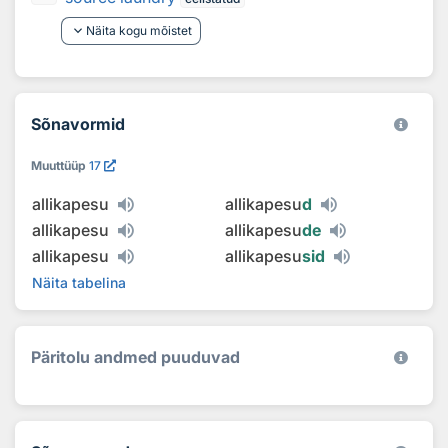
keyboard_arrow_down
Näita kogu mõistet
Sõnavormid
Muuttüüp
17
allikapesu
allikapesu
d
allikapesu
allikapesu
de
allikapesu
allikapesu
sid
Näita tabelina
Päritolu andmed puuduvad