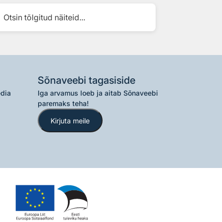
Otsin tõlgitud näiteid...
Sõnaveebi tagasiside
edia
Iga arvamus loeb ja aitab Sõnaveebi
paremaks teha!
Kirjuta meile