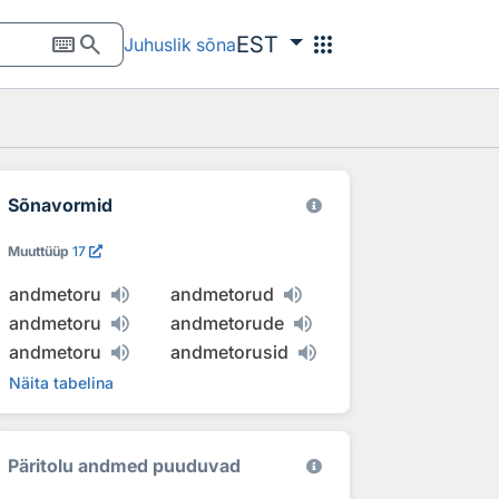
keyboard
search
apps
EST
Juhuslik sõna
Sõnavormid
Muuttüüp
17
andmetoru
andmetorud
andmetoru
andmetorude
andmetoru
andmetorusid
Näita tabelina
Päritolu andmed puuduvad