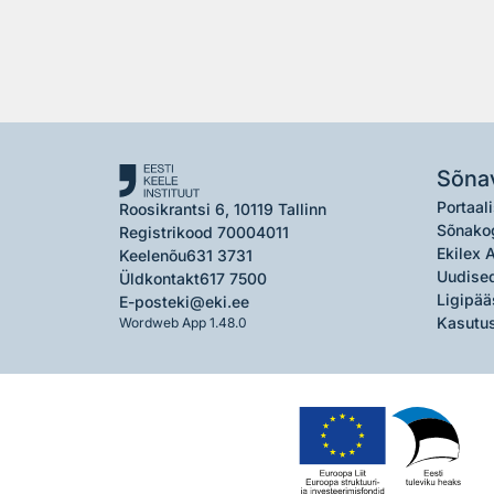
Sõna
Portaali
Roosikrantsi 6, 10119 Tallinn
Sõnako
Registrikood 70004011
Ekilex 
Keelenõu
631 3731
Uudised
Üldkontakt
617 7500
Ligipää
E-post
eki@eki.ee
Kasutus
Wordweb App 1.48.0