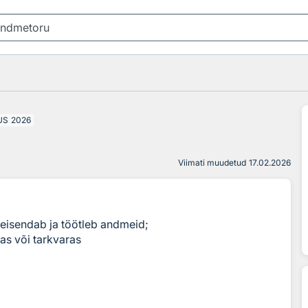
US
2026
Viimati muudetud
17.02.2026
teisendab ja töötleb andmeid;
as või tarkvaras