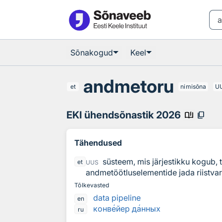
Otsingu juurde
Põhisisu juurde
Sõnakogud
Keel
andmetoru
et
nimisõna
U
EKI ühendsõnastik 2026
book_ribbon
content_copy
Tähendused
süsteem, mis järjestikku kogub, 
et
UUS
andmetöötluselementide jada riistvar
Tõlkevasted
data pipeline
en
конв
е
йер д
а
нных
ru