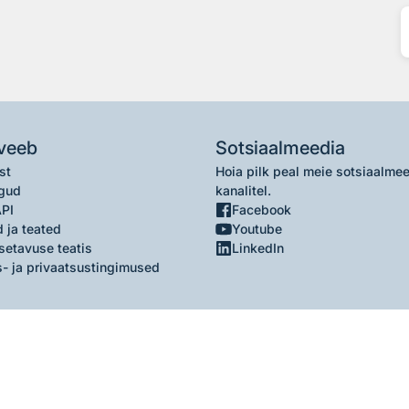
veeb
Sotsiaalmeedia
st
Hoia pilk peal meie sotsiaalme
gud
kanalitel.
API
Facebook
 ja teated
Youtube
setavuse teatis
LinkedIn
- ja privaatsustingimused