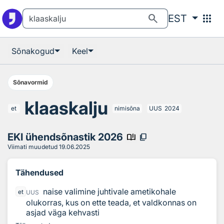
Otsingu juurde
Põhisisu juurde
search
apps
EST
Sõnakogud
Keel
Sõnavormid
klaaskalju
et
nimisõna
UUS
2024
EKI ühendsõnastik 2026
book_ribbon
content_copy
Viimati muudetud
19.06.2025
Tähendused
naise valimine juhtivale ametikohale
et
UUS
olukorras, kus on ette teada, et valdkonnas on
asjad väga kehvasti