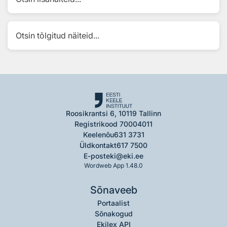
Otsin tõlgitud näiteid...
Roosikrantsi 6, 10119 Tallinn
Registrikood 70004011
Keelenõu
631 3731
Üldkontakt
617 7500
E-post
eki@eki.ee
Wordweb App 1.48.0
Sõnaveeb
Portaalist
Sõnakogud
Ekilex API