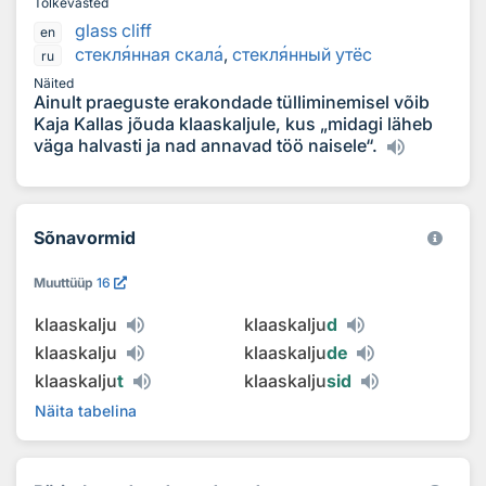
Tõlkevasted
glass cliff
en
стекл
я
нная скал
а
,
стекл
я
нный утёс
ru
Näited
Ainult praeguste erakondade tülliminemisel võib
Kaja Kallas jõuda klaaskaljule, kus „midagi läheb
väga halvasti ja nad annavad töö naisele“.
Sõnavormid
Muuttüüp
16
klaaskalju
klaaskalju
d
klaaskalju
klaaskalju
de
klaaskalju
t
klaaskalju
sid
Näita tabelina