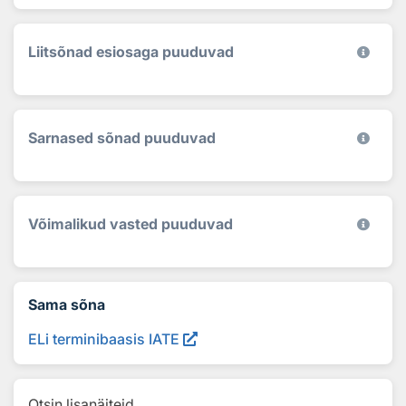
Liitsõnad esiosaga puuduvad
Sarnased sõnad puuduvad
Võimalikud vasted puuduvad
Sama sõna
ELi terminibaasis IATE
Otsin lisanäiteid...