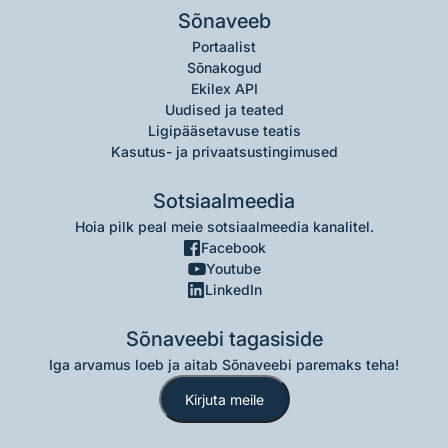
Sõnaveeb
Portaalist
Sõnakogud
Ekilex API
Uudised ja teated
Ligipääsetavuse teatis
Kasutus- ja privaatsustingimused
Sotsiaalmeedia
Hoia pilk peal meie sotsiaalmeedia kanalitel.
Facebook
Youtube
LinkedIn
Sõnaveebi tagasiside
Iga arvamus loeb ja aitab Sõnaveebi paremaks teha!
Kirjuta meile