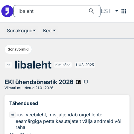
Otsingu juurde
Põhisisu juurde
search
apps
EST
Sõnakogud
Keel
Sõnavormid
libaleht
et
nimisõna
UUS
2025
EKI ühendsõnastik 2026
book_ribbon
content_copy
Viimati muudetud
21.01.2026
Tähendused
veebileht, mis jäljendab õiget lehte
et
UUS
eesmärgiga petta kasutajatelt välja andmeid või
raha