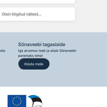
Otsin tõlgitud näiteid...
Sõnaveebi tagasiside
edia
Iga arvamus loeb ja aitab Sõnaveebi
paremaks teha!
Kirjuta meile