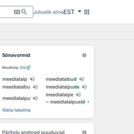
keyboard
search
apps
EST
Juhuslik sõna
Sõnavormid
Muuttüüp
22e
meediataip
meediataibu
d
meediataibu
meediataipu
de
meediataipe
meediataipu
~
meediataipu
sid
Näita tabelina
Päritolu andmed puuduvad