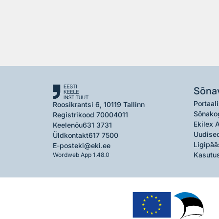
Sõna
Portaali
Roosikrantsi 6, 10119 Tallinn
Sõnako
Registrikood 70004011
Ekilex 
Keelenõu
631 3731
Uudised
Üldkontakt
617 7500
Ligipää
E-post
eki@eki.ee
Kasutus
Wordweb App 1.48.0