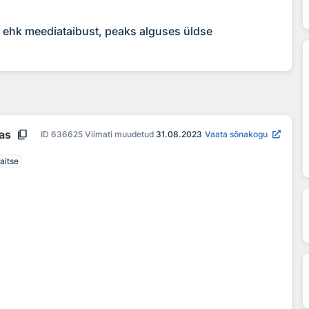
t ehk meediataibust, peaks alguses üldse
content_copy
aas
ID
636625
Viimati muudetud
31.08.2023
Vaata sõnakogu
aitse