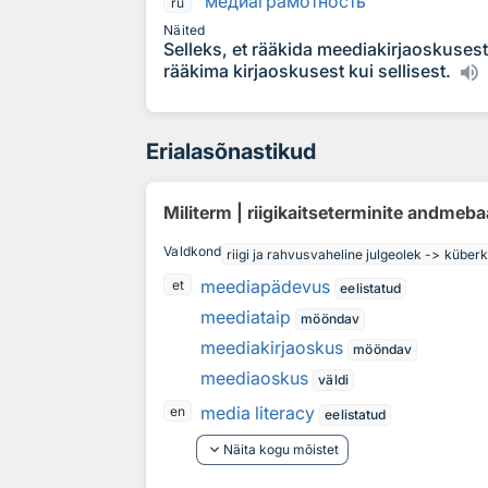
медиагр
а
мотность
ru
Näited
Selleks, et rääkida meediakirjaoskuses
rääkima kirjaoskusest kui sellisest.
Erialasõnastikud
Militerm | riigikaitseterminite andmeb
Valdkond
riigi ja rahvusvaheline julgeolek -> küberk
meediapädevus
et
eelistatud
meediataip
mööndav
meediakirjaoskus
mööndav
meediaoskus
väldi
media literacy
en
eelistatud
keyboard_arrow_down
Näita kogu mõistet