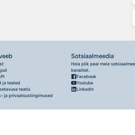
veeb
Sotsiaalmeedia
st
Hoia pilk peal meie sotsiaalme
gud
kanalitel.
API
Facebook
 ja teated
Youtube
setavuse teatis
LinkedIn
- ja privaatsustingimused