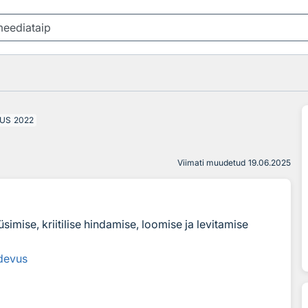
US
2022
Viimati muudetud
19.06.2025
simise, kriitilise hindamise, loomise ja levitamise
devus