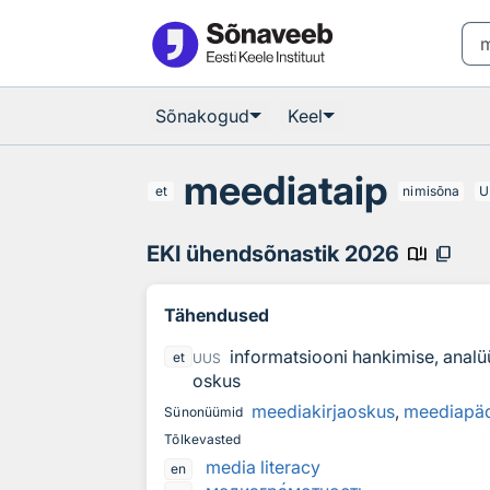
Otsingu juurde
Põhisisu juurde
Sõnakogud
Keel
meediataip
et
nimisõna
U
EKI ühendsõnastik 2026
book_ribbon
content_copy
Tähendused
informatsiooni hankimise, analüü
et
UUS
oskus
meediakirjaoskus
,
meediapä
Sünonüümid
Tõlkevasted
media literacy
en