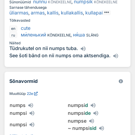
nunnu
,
numpsik
Sünonüümid
KÕNEKEELNE
KÕNEKEELNE
Sarnase tähendusega
üliarmas
,
armas
,
kallis
,
kullakallis
,
kullapai
Tõlkevasted
cute
en
м
и
ленький
,
н
я
ша
ru
KÕNEKEELNE
SLÄNG
Näited
Tüdrukutel on nii numps tuba.
See šoti bänd on nii numps oma aktsendiga.
Sõnavormid
Muuttüüp
22e
numps
numpsi
d
numpsi
numpsi
de
numpse
numpsi
~
numpsi
sid