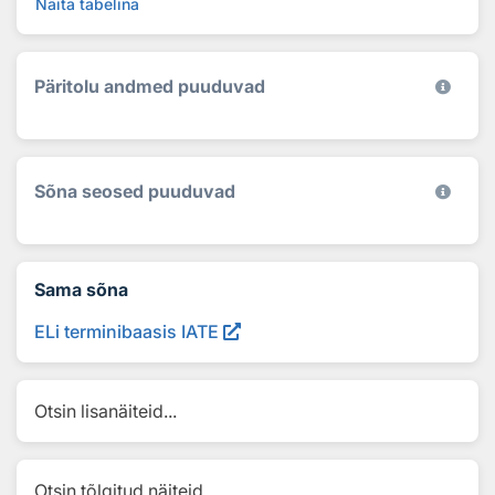
Näita tabelina
Päritolu andmed puuduvad
Sõna seosed puuduvad
Sama sõna
ELi terminibaasis IATE
Otsin lisanäiteid...
Otsin tõlgitud näiteid...