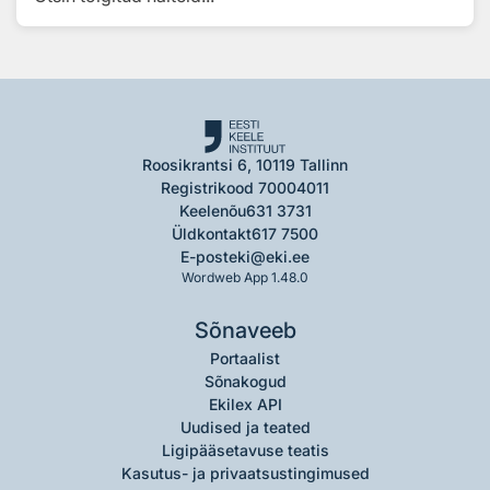
Roosikrantsi 6, 10119 Tallinn
Registrikood 70004011
Keelenõu
631 3731
Üldkontakt
617 7500
E-post
eki@eki.ee
Wordweb App 1.48.0
Sõnaveeb
Portaalist
Sõnakogud
Ekilex API
Uudised ja teated
Ligipääsetavuse teatis
Kasutus- ja privaatsustingimused