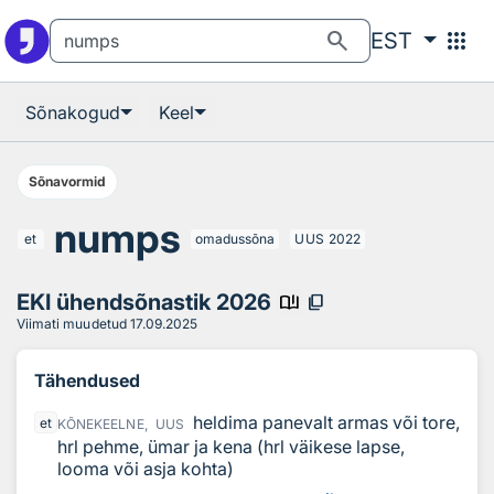
Otsingu juurde
Põhisisu juurde
search
apps
EST
Sõnakogud
Keel
Sõnavormid
numps
et
omadussõna
UUS
2022
EKI ühendsõnastik 2026
book_ribbon
content_copy
Viimati muudetud
17.09.2025
Tähendused
heldima panevalt armas või tore,
et
KÕNEKEELNE,
UUS
hrl pehme, ümar ja kena (hrl väikese lapse,
looma või asja kohta)