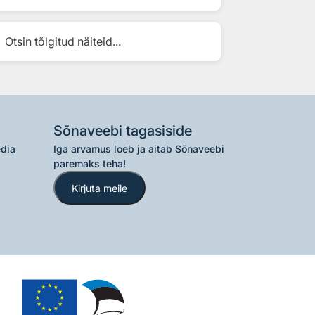
Otsin tõlgitud näiteid...
Sõnaveebi tagasiside
edia
Iga arvamus loeb ja aitab Sõnaveebi
paremaks teha!
Kirjuta meile