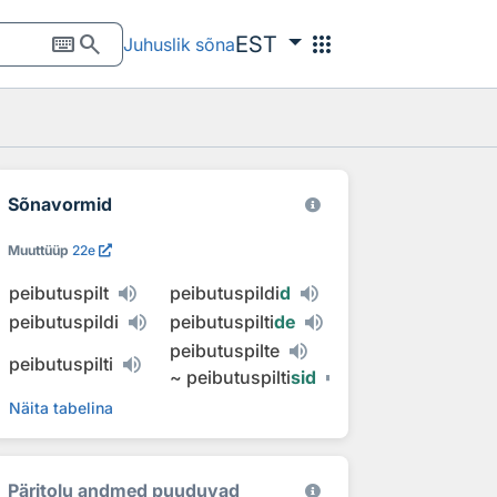
keyboard
search
apps
EST
Juhuslik sõna
Sõnavormid
Muuttüüp
22e
peibutuspilt
peibutuspildi
d
peibutuspildi
peibutuspilti
de
peibutuspilte
peibutuspilti
~
peibutuspilti
sid
Näita tabelina
Päritolu andmed puuduvad