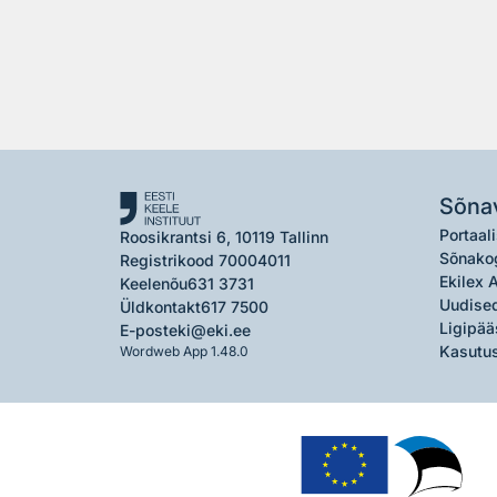
Sõna
Portaali
Roosikrantsi 6, 10119 Tallinn
Sõnako
Registrikood 70004011
Ekilex 
Keelenõu
631 3731
Uudised
Üldkontakt
617 7500
Ligipää
E-post
eki@eki.ee
Kasutus
Wordweb App 1.48.0