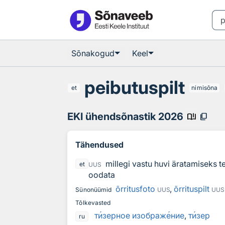
Otsingu juurde
Põhisisu juurde
Sõnakogud
Keel
peibutuspilt
et
nimisõna
EKI ühendsõnastik 2026
book_ribbon
content_copy
Tähendused
millegi vastu huvi äratamiseks te
et
UUS
oodata
õrritusfoto
,
õrrituspilt
Sünonüümid
UUS
UUS
Tõlkevasted
т
и
зерное изображ
е
ние
,
т
и
зер
ru