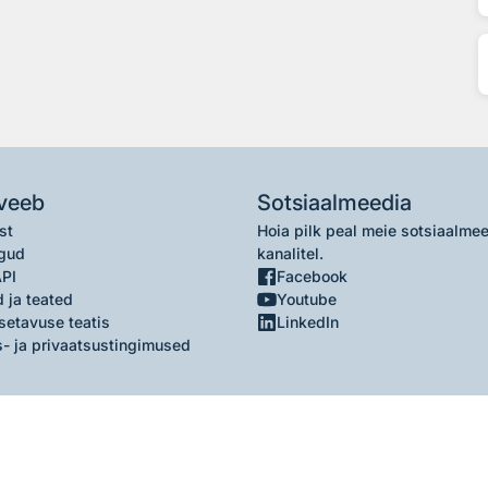
veeb
Sotsiaalmeedia
st
Hoia pilk peal meie sotsiaalme
gud
kanalitel.
API
Facebook
 ja teated
Youtube
setavuse teatis
LinkedIn
- ja privaatsustingimused