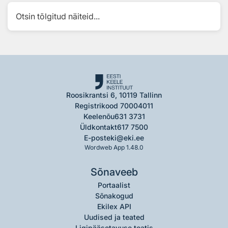
Otsin tõlgitud näiteid...
Roosikrantsi 6, 10119 Tallinn
Registrikood 70004011
Keelenõu
631 3731
Üldkontakt
617 7500
E-post
eki@eki.ee
Wordweb App 1.48.0
Sõnaveeb
Portaalist
Sõnakogud
Ekilex API
Uudised ja teated
Ligipääsetavuse teatis