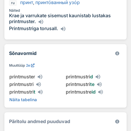
принт
,
принт
о
ванный уз
о
р
ru
Näited
Krae ja varrukate sisemust kaunistab lustakas
printmuster.
Printmustriga torusall.
Sõnavormid
Muuttüüp
2e
printmuster
printmustri
d
printmustri
printmustri
te
printmustri
t
printmustre
id
Näita tabelina
Päritolu andmed puuduvad