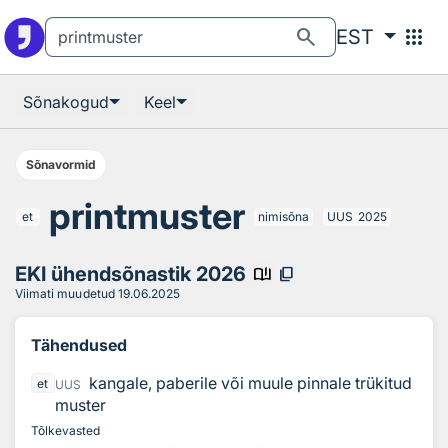
Otsingu juurde
Põhisisu juurde
search
apps
EST
Sõnakogud
Keel
Sõnavormid
printmuster
et
nimisõna
UUS
2025
EKI ühendsõnastik 2026
book_ribbon
content_copy
Viimati muudetud
19.06.2025
Tähendused
kangale, paberile või muule pinnale trükitud
et
UUS
muster
Tõlkevasted