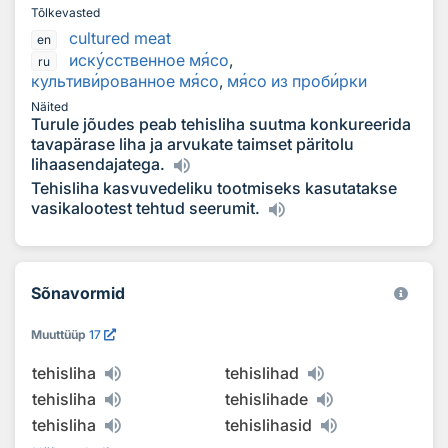
Tõlkevasted
cultured meat
en
иск
у
сственное м
я
со
,
ru
культив
и
рованное м
я
со
,
м
я
со из проб
и
рки
Näited
Turule jõudes peab tehisliha suutma konkureerida
tavapärase liha ja arvukate taimset päritolu
lihaasendajatega.
Tehisliha kasvuvedeliku tootmiseks kasutatakse
vasikalootest tehtud seerumit.
Sõnavormid
Muuttüüp
17
tehisliha
tehislihad
tehisliha
tehislihade
tehisliha
tehislihasid