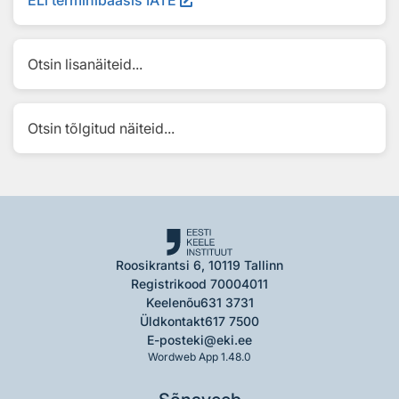
Otsin lisanäiteid...
Otsin tõlgitud näiteid...
Roosikrantsi 6, 10119 Tallinn
Registrikood 70004011
Keelenõu
631 3731
Üldkontakt
617 7500
E-post
eki@eki.ee
Wordweb App 1.48.0