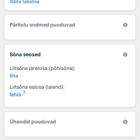
Näita tabelina
Päritolu andmed puuduvad
Sõna seosed
Liitsõna järelosa (põhisõna):
liha
Liitsõna esiosa (laiend):
2
tehis-
Ühendid puuduvad