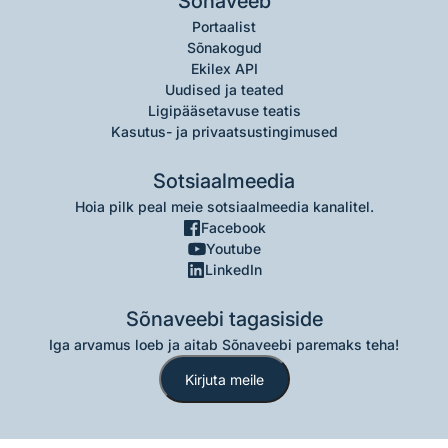
Sõnaveeb
Portaalist
Sõnakogud
Ekilex API
Uudised ja teated
Ligipääsetavuse teatis
Kasutus- ja privaatsustingimused
Sotsiaalmeedia
Hoia pilk peal meie sotsiaalmeedia kanalitel.
Facebook
Youtube
LinkedIn
Sõnaveebi tagasiside
Iga arvamus loeb ja aitab Sõnaveebi paremaks teha!
Kirjuta meile