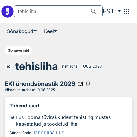
Otsingu juurde
Põhisisu juurde
search
apps
EST
Sõnakogud
Keel
Sõnavormid
tehisliha
et
nimisõna
UUS
2023
EKI ühendsõnastik 2026
book_ribbon
content_copy
Viimati muudetud
19.06.2025
Tähendused
looma tüvirakkudest tehistingimustes
et
UUS
kasvatatud ja toodetud liha
laboriliha
Sünonüümid
UUS