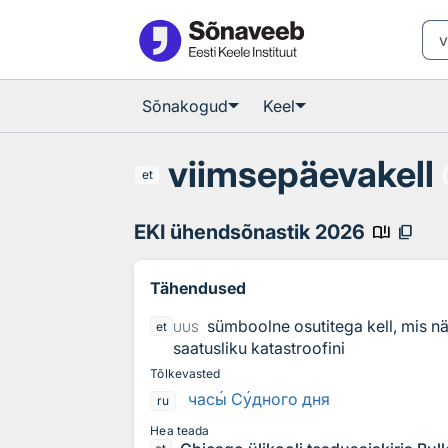
Otsingu juurde
Põhisisu juurde
Sõnakogud
Keel
viimsepäevakell
et
EKI ühendsõnastik 2026
book_ribbon
content_copy
Tähendused
sümboolne osutitega kell, mis nä
et
UUS
saatusliku katastroofini
Tõlkevasted
час
ы
С
у
дного дня
ru
Hea teada