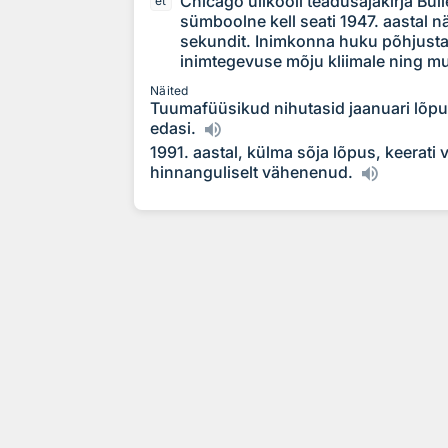
Chicago ülikooli teadusajakirja Bul
et
sümboolne kell seati 1947. aastal 
sekundit. Inimkonna huku põhjusta
inimtegevuse mõju kliimale ning mu
Näited
Tuumafüüsikud nihutasid jaanuari lõp
edasi.
1991. aastal, külma sõja lõpus, keerati
hinnanguliselt vähenenud.