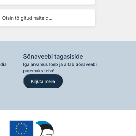
Otsin tõlgitud näiteid...
Sõnaveebi tagasiside
edia
Iga arvamus loeb ja aitab Sõnaveebi
paremaks teha!
Kirjuta meile