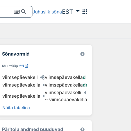
keyboard
search
apps
EST
Juhuslik sõna
Sõnavormid
Muuttüüp
22i
viimsepäevakell
viimsepäevakella
d
viimsepäevakella
viimsepäevakella
de
viimsepäevakelli
viimsepäevakella
~
viimsepäevakella
sid
Näita tabelina
Päritolu andmed puuduvad