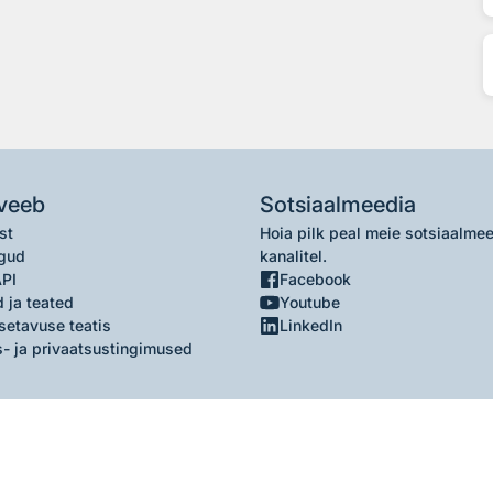
veeb
Sotsiaalmeedia
st
Hoia pilk peal meie sotsiaalme
gud
kanalitel.
API
Facebook
 ja teated
Youtube
setavuse teatis
LinkedIn
- ja privaatsustingimused