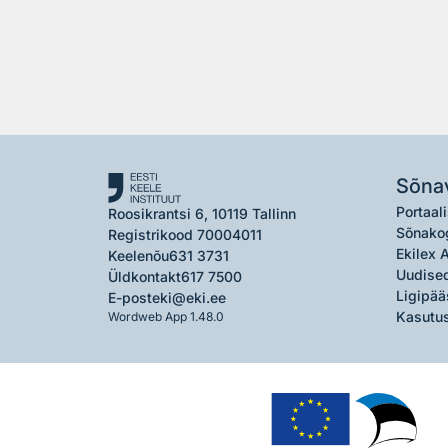
Sõna
Portaali
Roosikrantsi 6, 10119 Tallinn
Sõnako
Registrikood 70004011
Ekilex 
Keelenõu
631 3731
Uudised
Üldkontakt
617 7500
Ligipää
E-post
eki@eki.ee
Kasutus
Wordweb App 1.48.0