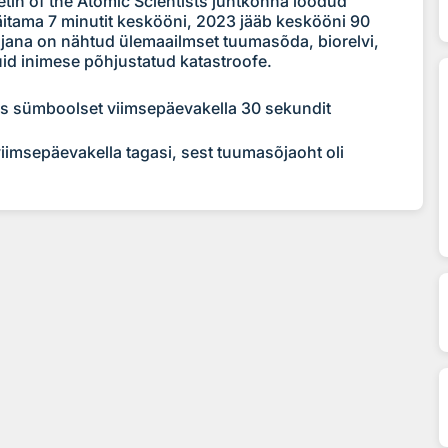
letin of the Atomic Scientists juhtkonna loodud
näitama 7 minutit keskööni, 2023 jääb keskööni 90
jana on nähtud ülemaailmset tuumasõda, biorelvi,
id inimese põhjustatud katastroofe.
us sümboolset viimsepäevakella 30 sekundit
 viimsepäevakella tagasi, sest tuumasõjaoht oli