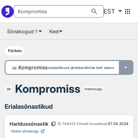
Otsingu juurde
Põhisisu juurde
search
apps
EST
Sõnakogud
Keel
1
Päritolu
Kompromiss
vastastikuse järeleandmise teel saavutatud kokkul
de
Kompromiss
de
meessugu
Erialasõnastikud
content_copy
Haridussõnastik
ID
744412
Viimati muudetud
07.05.2024
Vaata sõnakogu