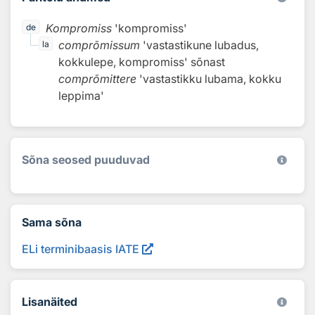
Kompromiss
'kompromiss'
de
comprōmissum
'vastastikune lubadus,
la
kokkulepe, kompromiss'
sõnast
comprōmittere
'vastastikku lubama, kokku
leppima'
Sõna seosed puuduvad
Sama sõna
ELi terminibaasis IATE
Lisanäited