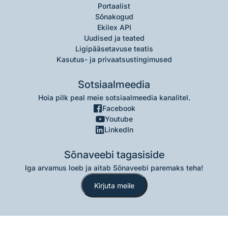
Portaalist
Sõnakogud
Ekilex API
Uudised ja teated
Ligipääsetavuse teatis
Kasutus- ja privaatsustingimused
Sotsiaalmeedia
Hoia pilk peal meie sotsiaalmeedia kanalitel.
Facebook
Youtube
LinkedIn
Sõnaveebi tagasiside
Iga arvamus loeb ja aitab Sõnaveebi paremaks teha!
Kirjuta meile