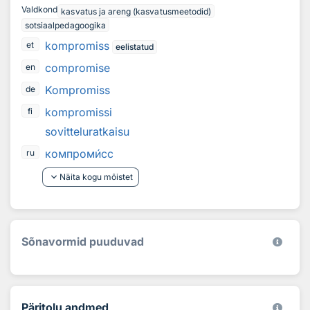
Valdkond
kasvatus ja areng (kasvatusmeetodid)
sotsiaalpedagoogika
kompromiss
et
eelistatud
compromise
en
Kompromiss
de
kompromissi
fi
sovitteluratkaisu
компром
и
сс
ru
keyboard_arrow_down
Näita kogu mõistet
Sõnavormid puuduvad
Päritolu andmed