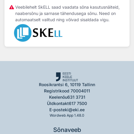
Veebilehelt SkELL saad vaadata sõna kasutusnäiteid,
naabersõnu ja sarnase tähendusega sõnu. Need on
automaatselt valitud ning võivad sisaldada vigu.
Roosikrantsi 6, 10119 Tallinn
Registrikood 70004011
Keelenõu
631 3731
Üldkontakt
617 7500
E-post
eki@eki.ee
Wordweb App 1.48.0
Sõnaveeb