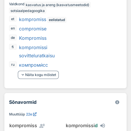
Valdkond
kasvatus ja areng (kasvatusmeetodid)
sotsiaalpedagoogika
kompromiss
et
eelistatud
compromise
en
Kompromiss
de
kompromissi
fi
sovitteluratkaisu
компром
и
сс
ru
keyboard_arrow_down
Näita kogu mõistet
Sõnavormid
Muuttüüp
22e
record_voice_over
kompromiss
kompromissi
d