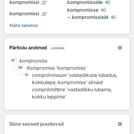
record_voice_over
kompromissi
kompromissi
de
kompromisse
record_voice_over
kompromissi
~
kompromissi
sid
Näita tabelina
Päritolu andmed
laensõna
kompromiss
et
Kompromiss
'kompromiss'
de
comprōmissum
'vastastikune lubadus,
la
kokkulepe, kompromiss'
sõnast
comprōmittere
'vastastikku lubama,
kokku leppima'
Sõna seosed puuduvad