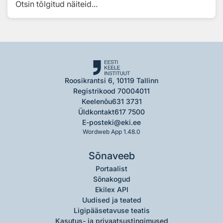
Otsin tõlgitud näiteid...
Roosikrantsi 6, 10119 Tallinn
Registrikood 70004011
Keelenõu
631 3731
Üldkontakt
617 7500
E-post
eki@eki.ee
Wordweb App 1.48.0
Sõnaveeb
Portaalist
Sõnakogud
Ekilex API
Uudised ja teated
Ligipääsetavuse teatis
Kasutus- ja privaatsustingimused