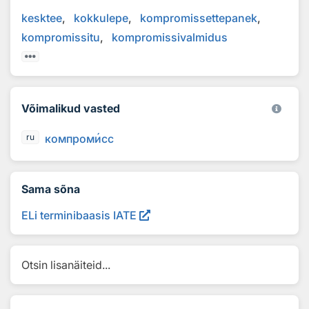
kesktee
kokkulepe
kompromissettepanek
kompromissitu
kompromissivalmidus
Võimalikud vasted
компром
и
сс
ru
Sama sõna
ELi terminibaasis IATE
Otsin lisanäiteid...