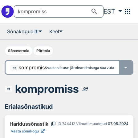
Otsingu juurde
Põhisisu juurde
search
apps
EST
Sõnakogud
Keel
1
Sõnavormid
Päritolu
kompromiss
vastastikuse järeleandmisega saavutatud kokkulep
et
kompromiss
record_voice_over
et
Erialasõnastikud
content_copy
Haridussõnastik
ID
744412
Viimati muudetud
07.05.2024
Vaata sõnakogu