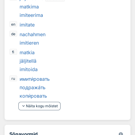
matkima
imiteerima
imitate
en
nachahmen
de
imitieren
matkia
fi
jäljitellä
imitoida
имит
и
ровать
ru
подраж
а
ть
коп
и
ровать
keyboard_arrow_down
Näita kogu mõistet
Sõnavormid