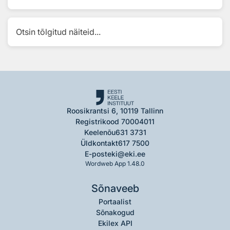
Otsin tõlgitud näiteid...
Roosikrantsi 6, 10119 Tallinn
Registrikood 70004011
Keelenõu
631 3731
Üldkontakt
617 7500
E-post
eki@eki.ee
Wordweb App 1.48.0
Sõnaveeb
Portaalist
Sõnakogud
Ekilex API