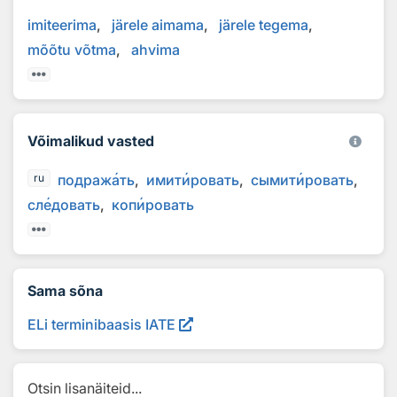
imiteerima
järele aimama
järele tegema
mõõtu võtma
ahvima
Võimalikud vasted
подраж
а
ть
имит
и
ровать
сымит
и
ровать
ru
сл
е
довать
коп
и
ровать
Sama sõna
ELi terminibaasis IATE
Otsin lisanäiteid...