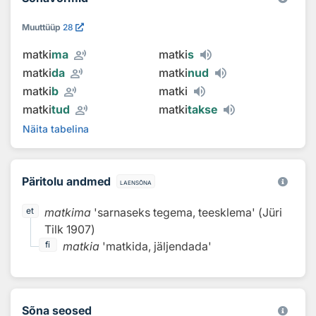
Muuttüüp
28
record_voice_over
matki
ma
matki
s
record_voice_over
matki
da
matki
nud
record_voice_over
matki
b
matki
record_voice_over
matki
tud
matki
takse
Näita tabelina
Päritolu andmed
laensõna
matkima
'sarnaseks tegema, teesklema'
(
Jüri
et
Tilk
1907
)
matkia
'matkida, jäljendada'
fi
Sõna seosed