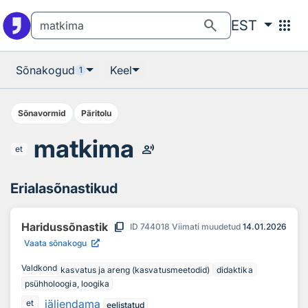
Otsingu juurde
Põhisisu juurde
search
apps
EST
Sõnakogud
Keel
1
Sõnavormid
Päritolu
matkima
record_voice_over
et
Erialasõnastikud
content_copy
Haridussõnastik
ID
744018
Viimati muudetud
14.01.2026
Vaata sõnakogu
Valdkond
kasvatus ja areng (kasvatusmeetodid)
didaktika
psühholoogia, loogika
jäljendama
et
eelistatud