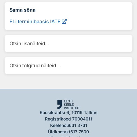
Sama sõna
ELi terminibaasis IATE
Otsin lisanäiteid...
Otsin tõlgitud näiteid...
Roosikrantsi 6, 10119 Tallinn
Registrikood 70004011
Keelenõu
631 3731
Üldkontakt
617 7500