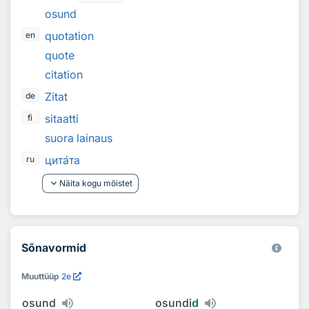
osund
quotation
en
quote
citation
Zitat
de
sitaatti
fi
suora lainaus
цит
а
та
ru
keyboard_arrow_down
Näita kogu mõistet
Sõnavormid
Muuttüüp
2e
osund
osundi
d