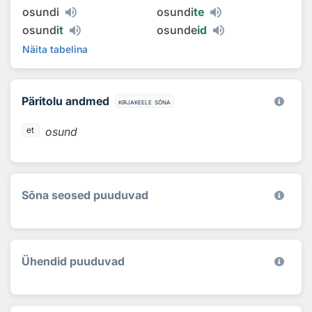
osundi
osundi
te
osundi
t
osunde
id
Näita tabelina
Päritolu andmed
kirjakeele sõna
osund
et
Sõna seosed puuduvad
Ühendid puuduvad