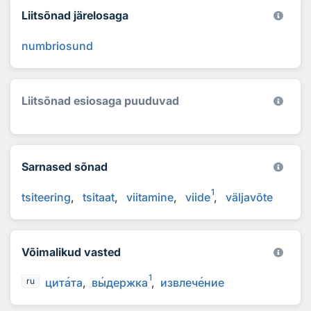
Liitsõnad järelosaga
numbriosund
Liitsõnad esiosaga puuduvad
Sarnased sõnad
1
tsiteering
tsitaat
viitamine
viide
väljavõte
Võimalikud vasted
1
цит
а
та
в
ы
держка
извлеч
е
ние
ru