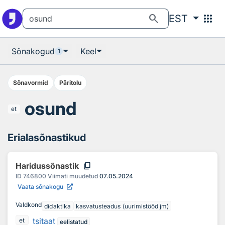
Otsingu juurde
Põhisisu juurde
search
apps
EST
Sõnakogud
Keel
1
Sõnavormid
Päritolu
osund
et
Erialasõnastikud
content_copy
Haridussõnastik
ID
746800
Viimati muudetud
07.05.2024
Vaata sõnakogu
Valdkond
didaktika
kasvatusteadus (uurimistööd jm)
tsitaat
et
eelistatud