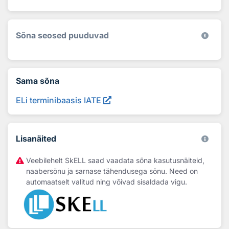
Sõna seosed puuduvad
Sama sõna
ELi terminibaasis IATE
Lisanäited
Veebilehelt SkELL saad vaadata sõna kasutusnäiteid,
naabersõnu ja sarnase tähendusega sõnu. Need on
automaatselt valitud ning võivad sisaldada vigu.