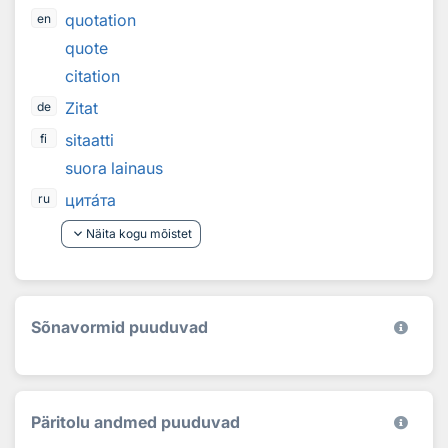
quotation
en
quote
citation
Zitat
de
sitaatti
fi
suora lainaus
цит
а
та
ru
keyboard_arrow_down
Näita kogu mõistet
Sõnavormid puuduvad
Päritolu andmed puuduvad