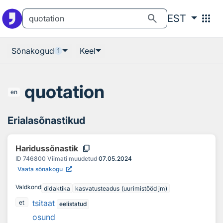
Otsingu juurde
Põhisisu juurde
search
apps
EST
Sõnakogud
Keel
1
quotation
en
Erialasõnastikud
content_copy
Haridussõnastik
ID
746800
Viimati muudetud
07.05.2024
Vaata sõnakogu
Valdkond
didaktika
kasvatusteadus (uurimistööd jm)
tsitaat
et
eelistatud
osund