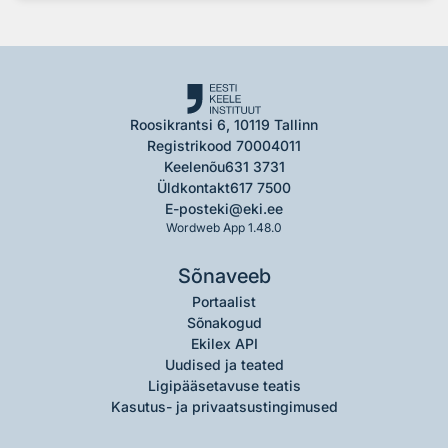
Roosikrantsi 6, 10119 Tallinn
Registrikood 70004011
Keelenõu
631 3731
Üldkontakt
617 7500
E-post
eki@eki.ee
Wordweb App 1.48.0
Sõnaveeb
Portaalist
Sõnakogud
Ekilex API
Uudised ja teated
Ligipääsetavuse teatis
Kasutus- ja privaatsustingimused