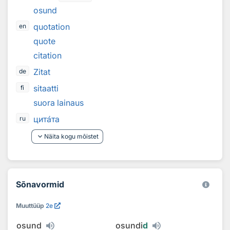
osund
quotation
en
quote
citation
Zitat
de
sitaatti
fi
suora lainaus
цит
а
та
ru
keyboard_arrow_down
Näita kogu mõistet
Sõnavormid
Muuttüüp
2e
osund
osundi
d