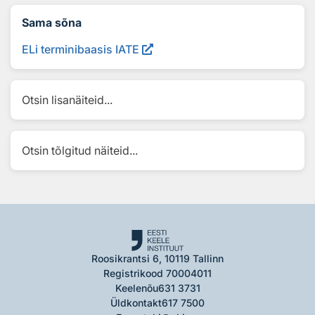
Sama sõna
ELi terminibaasis IATE
Otsin lisanäiteid...
Otsin tõlgitud näiteid...
Roosikrantsi 6, 10119 Tallinn
Registrikood 70004011
Keelenõu
631 3731
Üldkontakt
617 7500