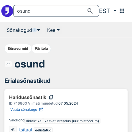
Otsingu juurde
Põhisisu juurde
search
apps
EST
Sõnakogud
Keel
1
Sõnavormid
Päritolu
osund
et
Erialasõnastikud
content_copy
Haridussõnastik
ID
746800
Viimati muudetud
07.05.2024
Vaata sõnakogu
Valdkond
didaktika
kasvatusteadus (uurimistööd jm)
tsitaat
et
eelistatud