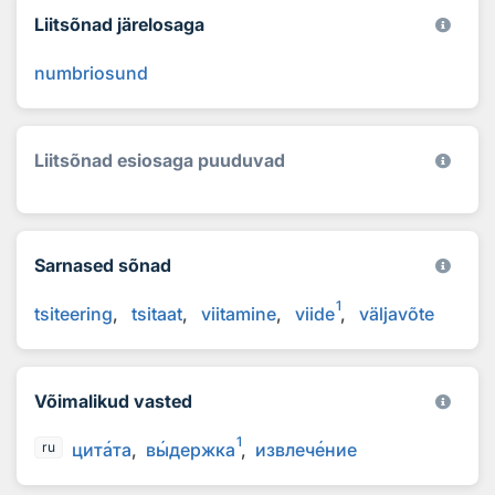
Liitsõnad järelosaga
numbriosund
Liitsõnad esiosaga puuduvad
Sarnased sõnad
1
tsiteering
tsitaat
viitamine
viide
väljavõte
Võimalikud vasted
1
цит
а
та
в
ы
держка
извлеч
е
ние
ru