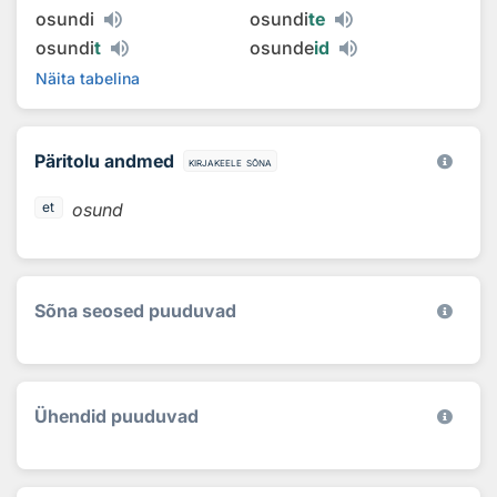
osundi
osundi
te
osundi
t
osunde
id
Näita tabelina
Päritolu andmed
kirjakeele sõna
osund
et
Sõna seosed puuduvad
Ühendid puuduvad