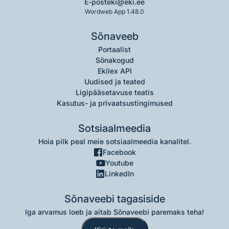
E-post
eki@eki.ee
Wordweb App 1.48.0
Sõnaveeb
Portaalist
Sõnakogud
Ekilex API
Uudised ja teated
Ligipääsetavuse teatis
Kasutus- ja privaatsustingimused
Sotsiaalmeedia
Hoia pilk peal meie sotsiaalmeedia kanalitel.
Facebook
Youtube
LinkedIn
Sõnaveebi tagasiside
Iga arvamus loeb ja aitab Sõnaveebi paremaks teha!