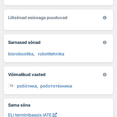
Liitsõnad esiosaga puuduvad
Sarnased sõnad
biorobootika
robotitehnika
Võimalikud vasted
роб
о
тика
роботот
е
хника
ru
Sama sõna
ELi terminibaasis IATE