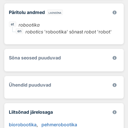
Päritolu andmed
laensõna
robootika
et
robotics
'robootika'
sõnast
robot
'robot'
en
Sõna seosed puuduvad
Ühendid puuduvad
Liitsõnad järelosaga
biorobootika
pehmerobootika