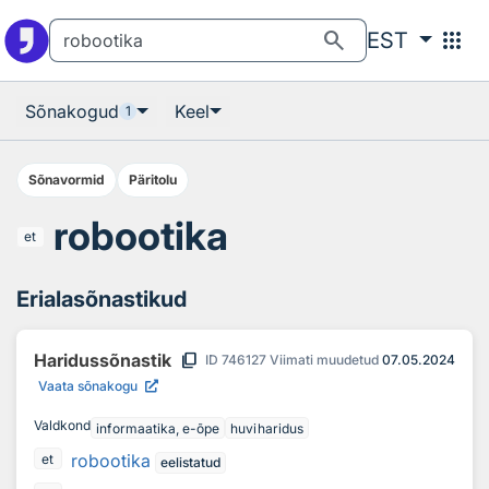
Otsingu juurde
Põhisisu juurde
search
apps
EST
Sõnakogud
Keel
1
Sõnavormid
Päritolu
robootika
et
Erialasõnastikud
content_copy
Haridussõnastik
ID
746127
Viimati muudetud
07.05.2024
Vaata sõnakogu
Valdkond
informaatika, e-õpe
huviharidus
robootika
et
eelistatud