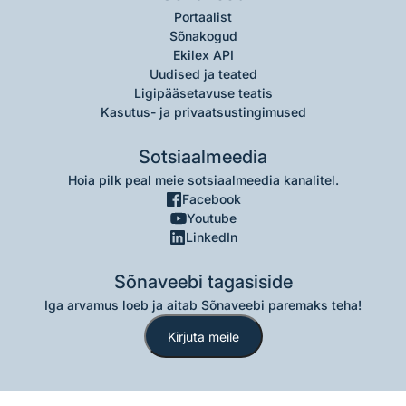
Portaalist
Sõnakogud
Ekilex API
Uudised ja teated
Ligipääsetavuse teatis
Kasutus- ja privaatsustingimused
Sotsiaalmeedia
Hoia pilk peal meie sotsiaalmeedia kanalitel.
Facebook
Youtube
LinkedIn
Sõnaveebi tagasiside
Iga arvamus loeb ja aitab Sõnaveebi paremaks teha!
Kirjuta meile