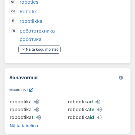
robotics
en
Robotik
de
robotiikka
fi
роботот
е
хника
ru
роб
о
тика
keyboard_arrow_down
Näita kogu mõistet
Sõnavormid
Muuttüüp
1
robootika
robootika
d
robootika
robootika
te
robootika
t
robootika
id
Näita tabelina