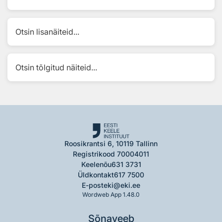
Otsin lisanäiteid...
Otsin tõlgitud näiteid...
Roosikrantsi 6, 10119 Tallinn
Registrikood 70004011
Keelenõu
631 3731
Üldkontakt
617 7500
E-post
eki@eki.ee
Wordweb App 1.48.0
Sõnaveeb