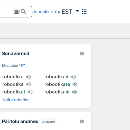
keyboard
search
apps
EST
Juhuslik sõna
Sõnavormid
Muuttüüp
1
robootika
robootika
d
robootika
robootika
te
robootika
t
robootika
id
Näita tabelina
Päritolu andmed
laensõna