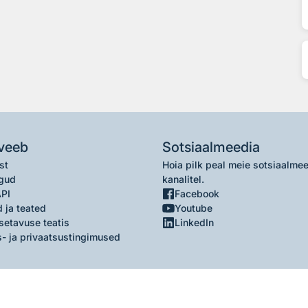
veeb
Sotsiaalmeedia
st
Hoia pilk peal meie sotsiaalme
gud
kanalitel.
API
Facebook
 ja teated
Youtube
setavuse teatis
LinkedIn
- ja privaatsustingimused