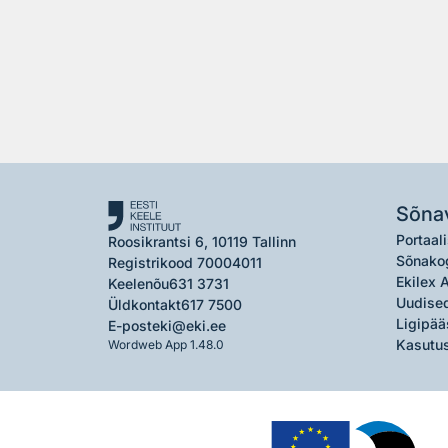
Sõna
Portaali
Roosikrantsi 6, 10119 Tallinn
Sõnako
Registrikood 70004011
Ekilex 
Keelenõu
631 3731
Uudised
Üldkontakt
617 7500
Ligipää
E-post
eki@eki.ee
Kasutus
Wordweb App 1.48.0