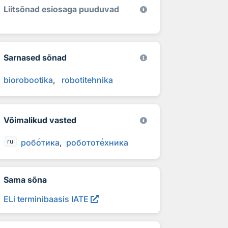
Liitsõnad esiosaga puuduvad
Sarnased sõnad
biorobootika
robotitehnika
Võimalikud vasted
роб
о
тика
роботот
е
хника
ru
Sama sõna
ELi terminibaasis IATE