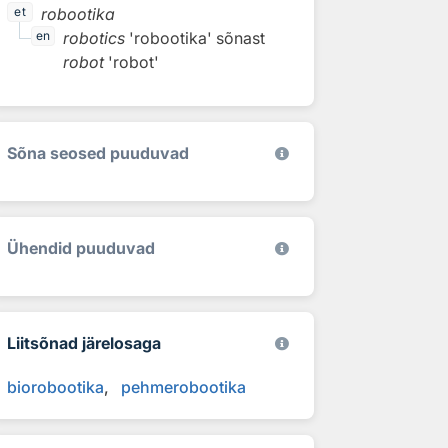
robootika
et
robotics
'robootika'
sõnast
en
robot
'robot'
Sõna seosed puuduvad
Ühendid puuduvad
Liitsõnad järelosaga
biorobootika
pehmerobootika