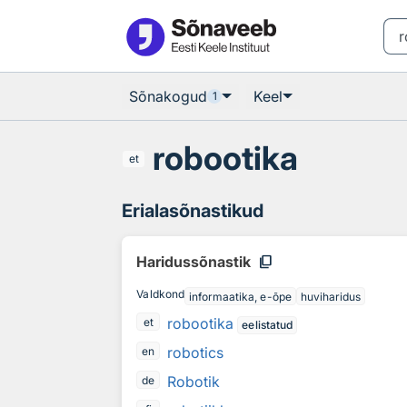
Otsingu juurde
Põhisisu juurde
Sõnakogud
Keel
1
robootika
et
Erialasõnastikud
content_copy
Haridussõnastik
Valdkond
informaatika, e-õpe
huviharidus
robootika
et
eelistatud
robotics
en
Robotik
de