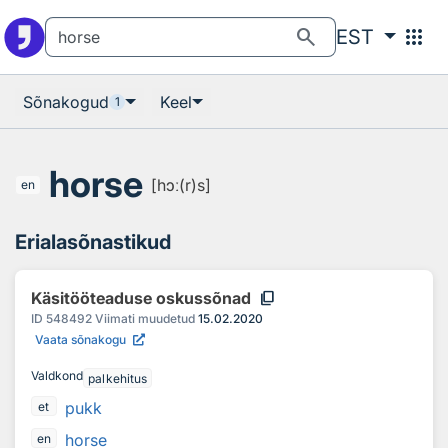
Otsingu juurde
Põhisisu juurde
search
apps
EST
Sõnakogud
Keel
1
horse
[hɔː(r)s]
en
Erialasõnastikud
content_copy
Käsitööteaduse oskussõnad
ID
548492
Viimati muudetud
15.02.2020
Vaata sõnakogu
Valdkond
palkehitus
pukk
et
horse
en