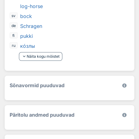
log-horse
bock
sv
Schragen
de
pukki
fi
к
о
злы
ru
keyboard_arrow_down
Näita kogu mõistet
Sõnavormid puuduvad
Päritolu andmed puuduvad