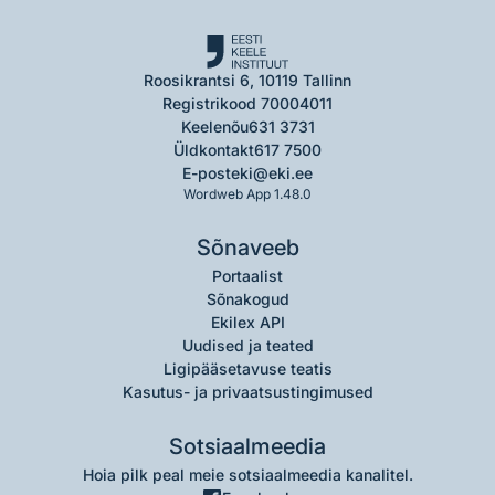
Roosikrantsi 6, 10119 Tallinn
Registrikood 70004011
Keelenõu
631 3731
Üldkontakt
617 7500
E-post
eki@eki.ee
Wordweb App 1.48.0
Sõnaveeb
Portaalist
Sõnakogud
Ekilex API
Uudised ja teated
Ligipääsetavuse teatis
Kasutus- ja privaatsustingimused
Sotsiaalmeedia
Hoia pilk peal meie sotsiaalmeedia kanalitel.