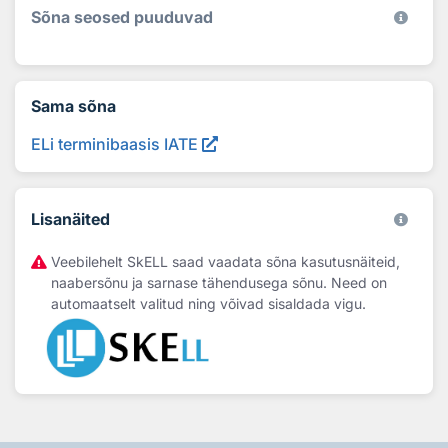
Sõna seosed puuduvad
Sama sõna
ELi terminibaasis IATE
Lisanäited
Veebilehelt SkELL saad vaadata sõna kasutusnäiteid,
naabersõnu ja sarnase tähendusega sõnu. Need on
automaatselt valitud ning võivad sisaldada vigu.