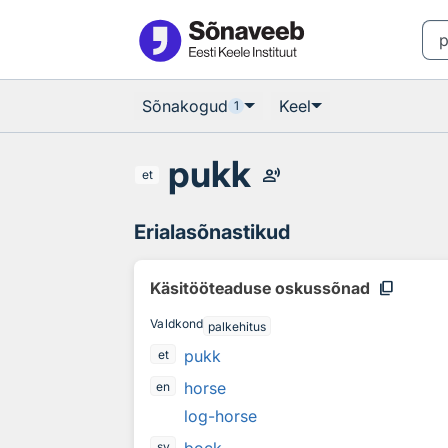
Otsingu juurde
Põhisisu juurde
Sõnakogud
Keel
1
pukk
record_voice_over
et
Erialasõnastikud
content_copy
Käsitööteaduse oskussõnad
Valdkond
palkehitus
pukk
et
horse
en
log-horse
sv