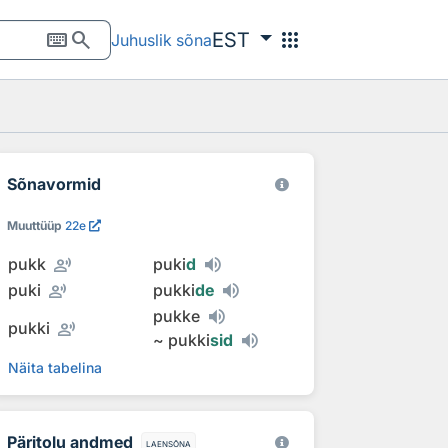
keyboard
search
apps
EST
Juhuslik sõna
Sõnavormid
Muuttüüp
22e
record_voice_over
pukk
puki
d
record_voice_over
puki
pukki
de
pukke
record_voice_over
pukki
~
pukki
sid
Näita tabelina
Päritolu andmed
laensõna