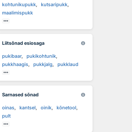
kohtunikupukk
kutsaripukk
maalimispukk
Liitsõnad esiosaga
pukibaar
pukikohtunik
pukkhaagis
pukkjalg
pukklaud
Sarnased sõnad
oinas
kantsel
oinik
kõnetool
pult