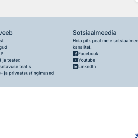
veeb
Sotsiaalmeedia
st
Hoia pilk peal meie sotsiaalme
gud
kanalitel.
API
Facebook
 ja teated
Youtube
setavuse teatis
LinkedIn
- ja privaatsustingimused