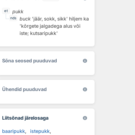
pukk
et
buck
'jäär, sokk, sikk'
hiljem ka
nds
'kõrgete jalgadega alus või
iste; kutsaripukk'
Sõna seosed puuduvad
Ühendid puuduvad
Liitsõnad järelosaga
baaripukk
istepukk