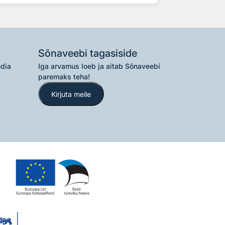
Sõnaveebi tagasiside
edia
Iga arvamus loeb ja aitab Sõnaveebi
paremaks teha!
Kirjuta meile