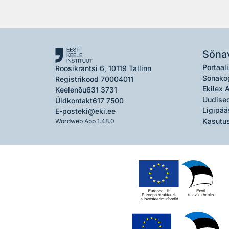
Sõna
Portaali
Roosikrantsi 6, 10119 Tallinn
Sõnako
Registrikood 70004011
Ekilex 
Keelenõu
631 3731
Uudised
Üldkontakt
617 7500
Ligipää
E-post
eki@eki.ee
Kasutus
Wordweb App 1.48.0