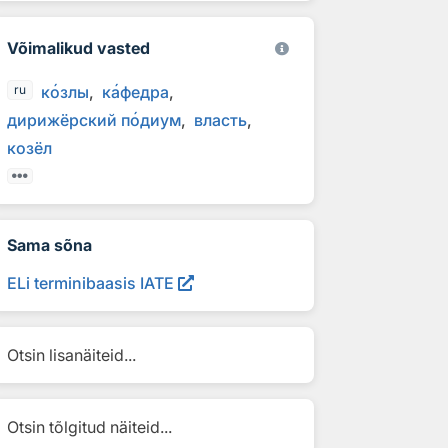
Võimalikud vasted
к
о
злы
к
а
федра
ru
дирижёрский п
о
диум
власть
козёл
Sama sõna
ELi terminibaasis IATE
Otsin lisanäiteid...
Otsin tõlgitud näiteid...