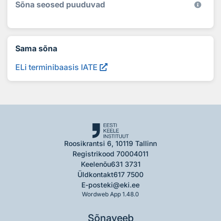
Sõna seosed puuduvad
Sama sõna
ELi terminibaasis IATE
Roosikrantsi 6, 10119 Tallinn
Registrikood 70004011
Keelenõu
631 3731
Üldkontakt
617 7500
E-post
eki@eki.ee
Wordweb App 1.48.0
Sõnaveeb