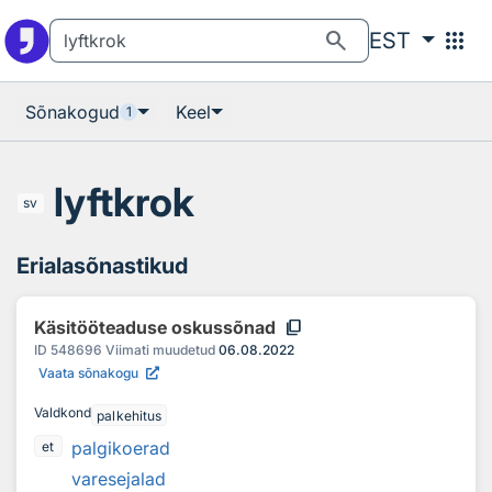
Otsingu juurde
Põhisisu juurde
search
apps
EST
Sõnakogud
Keel
1
lyftkrok
sv
Erialasõnastikud
content_copy
Käsitööteaduse oskussõnad
ID
548696
Viimati muudetud
06.08.2022
Vaata sõnakogu
Valdkond
palkehitus
palgikoerad
et
varesejalad