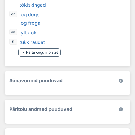
tõkiskingad
log dogs
en
log frogs
lyftkrok
sv
tukkiraudat
fi
keyboard_arrow_down
Näita kogu mõistet
Sõnavormid puuduvad
Päritolu andmed puuduvad