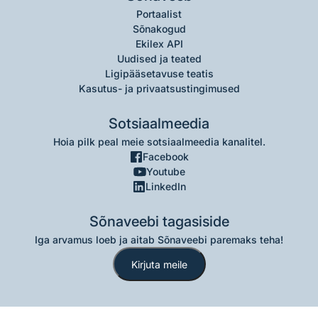
Portaalist
Sõnakogud
Ekilex API
Uudised ja teated
Ligipääsetavuse teatis
Kasutus- ja privaatsustingimused
Sotsiaalmeedia
Hoia pilk peal meie sotsiaalmeedia kanalitel.
Facebook
Youtube
LinkedIn
Sõnaveebi tagasiside
Iga arvamus loeb ja aitab Sõnaveebi paremaks teha!
Kirjuta meile