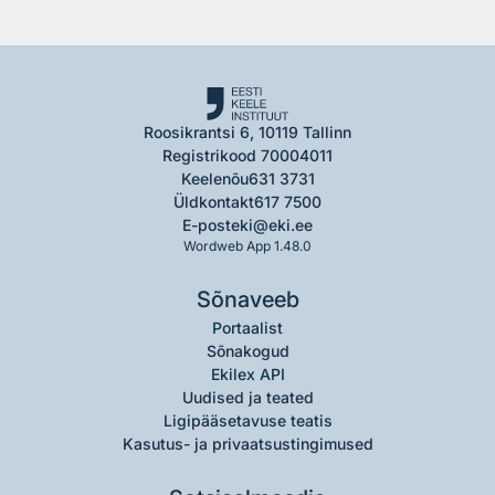
Roosikrantsi 6, 10119 Tallinn
Registrikood 70004011
Keelenõu
631 3731
Üldkontakt
617 7500
E-post
eki@eki.ee
Wordweb App 1.48.0
Sõnaveeb
Portaalist
Sõnakogud
Ekilex API
Uudised ja teated
Ligipääsetavuse teatis
Kasutus- ja privaatsustingimused