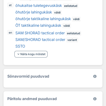
õhukaitse tuletegevuskäsk
et
eelistatud
õhutõrje lahingukäsk
väldi
õhutõrje taktikaline lahingukäsk
väldi
ÕT taktikaline lahingukäsk
väldi
SAM SHORAD tactical order
en
eelistatud
SAM/SHORAD tactical order
variant
SSTO
keyboard_arrow_down
Näita kogu mõistet
Sõnavormid puuduvad
Päritolu andmed puuduvad