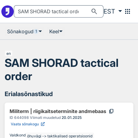
Otsingu juurde
Põhisisu juurde
search
apps
EST
Sõnakogud
Keel
1
en
SAM SHORAD tactical
order
Erialasõnastikud
content_copy
Militerm | riigikaitseterminite andmebaas
ID
644098
Viimati muudetud
20.01.2025
Vaata sõnakogu
Valdkond
õhuvägi -> taktikalised operatsioonid