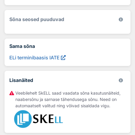
Sõna seosed puuduvad
Sama sõna
ELi terminibaasis IATE
Lisanäited
Veebilehelt SkELL saad vaadata sõna kasutusnäiteid,
naabersõnu ja sarnase tähendusega sõnu. Need on
automaatselt valitud ning võivad sisaldada vigu.