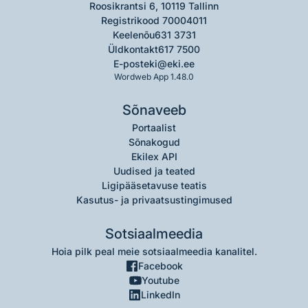
Roosikrantsi 6, 10119 Tallinn
Registrikood 70004011
Keelenõu
631 3731
Üldkontakt
617 7500
E-post
eki@eki.ee
Wordweb App 1.48.0
Sõnaveeb
Portaalist
Sõnakogud
Ekilex API
Uudised ja teated
Ligipääsetavuse teatis
Kasutus- ja privaatsustingimused
Sotsiaalmeedia
Hoia pilk peal meie sotsiaalmeedia kanalitel.
Facebook
Youtube
LinkedIn