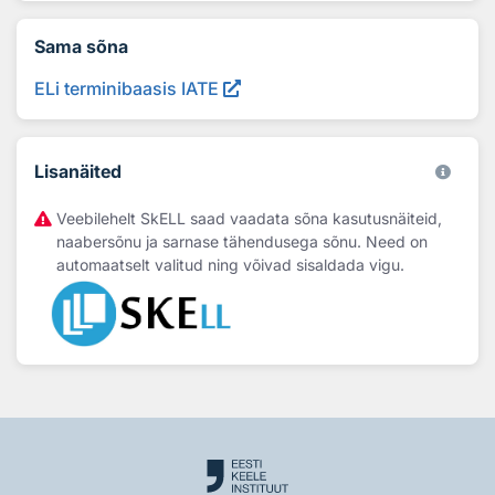
Sama sõna
ELi terminibaasis IATE
Lisanäited
Veebilehelt SkELL saad vaadata sõna kasutusnäiteid,
naabersõnu ja sarnase tähendusega sõnu. Need on
automaatselt valitud ning võivad sisaldada vigu.