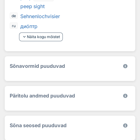
peep sight
Sehnenlochvisier
de
ди
о
птр
ru
keyboard_arrow_down
Näita kogu mõistet
Sõnavormid puuduvad
Päritolu andmed puuduvad
Sõna seosed puuduvad