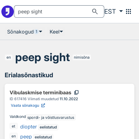
Otsingu juurde
Põhisisu juurde
search
apps
EST
Sõnakogud
Keel
1
peep sight
en
nimisõna
Erialasõnastikud
content_copy
Vibulaskmise terminibaas
ID
617416
Viimati muudetud
11.10.2022
Vaata sõnakogu
Valdkond
spordi- ja võistlusvarustus
diopter
et
eelistatud
peep
en
eelistatud