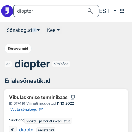
Otsingu juurde
Põhisisu juurde
search
apps
EST
Sõnakogud
Keel
1
Sõnavormid
diopter
et
nimisõna
Erialasõnastikud
content_copy
Vibulaskmise terminibaas
ID
617416
Viimati muudetud
11.10.2022
Vaata sõnakogu
Valdkond
spordi- ja võistlusvarustus
diopter
et
eelistatud