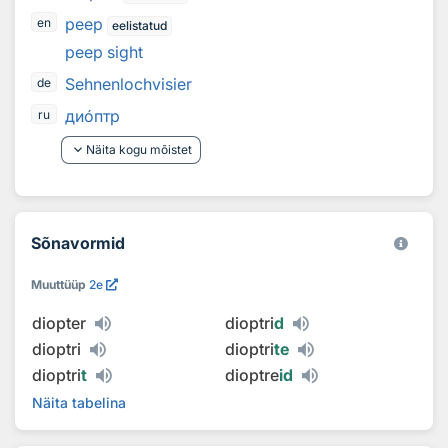
peep
en
eelistatud
peep sight
Sehnenlochvisier
de
ди
о
птр
ru
keyboard_arrow_down
Näita kogu mõistet
Sõnavormid
Muuttüüp
2e
diopter
dioptri
d
dioptri
dioptri
te
dioptri
t
dioptre
id
Näita tabelina