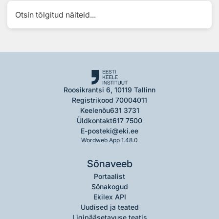
Otsin tõlgitud näiteid...
Roosikrantsi 6, 10119 Tallinn
Registrikood 70004011
Keelenõu
631 3731
Üldkontakt
617 7500
E-post
eki@eki.ee
Wordweb App 1.48.0
Sõnaveeb
Portaalist
Sõnakogud
Ekilex API
Uudised ja teated
Ligipääsetavuse teatis