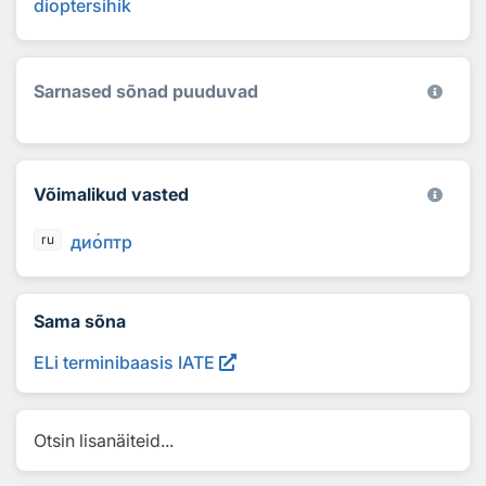
dioptersihik
Sarnased sõnad puuduvad
Võimalikud vasted
ди
о
птр
ru
Sama sõna
ELi terminibaasis IATE
Otsin lisanäiteid...